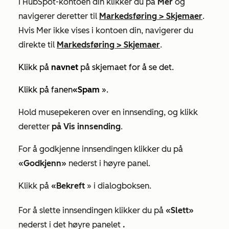
I HubSpot-kontoen din klikker du på
Mer
og
navigerer deretter til
Markedsføring
>
Skjemaer
.
Hvis
Mer
ikke vises i kontoen din, navigerer du
direkte til
Markedsføring
>
Skjemaer
.
Klikk på
navnet
på skjemaet for å se det.
Klikk på
fanen
«Spam
».
Hold musepekeren over en innsending, og klikk
deretter
på Vis innsending
.
For å godkjenne innsendingen klikker du på
«Godkjenn»
nederst i høyre panel.
Klikk på
«Bekreft
» i dialogboksen.
For å slette innsendingen klikker du på
«Slett»
nederst i det høyre panelet
.