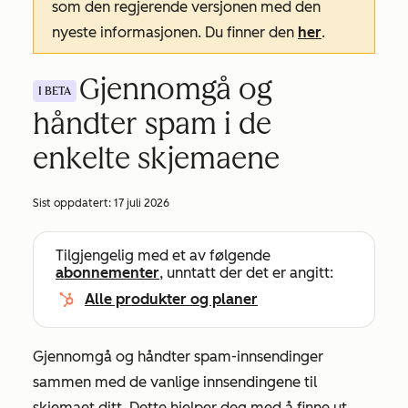
som den regjerende versjonen med den
nyeste informasjonen. Du finner den
her
.
Gjennomgå og
I BETA
håndter spam i de
enkelte skjemaene
Sist oppdatert:
17 juli 2026
Tilgjengelig med et av følgende
abonnementer
, unntatt der det er angitt:
Alle produkter og planer
Gjennomgå og håndter spam-innsendinger
sammen med de vanlige innsendingene til
skjemaet ditt. Dette hjelper deg med å finne ut