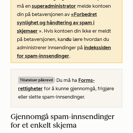
må en
superadministrator
melde kontoen
din på betaversjonen av
«Forbedret
synlighet og håndtering av spam i
skjemaer
». Hvis kontoen din ikke er meldt
på betaversjonen, kan
du
lære hvordan du
administrerer innsendinger på
indekssiden
for spam-innsendinger
.
Du må ha
Forms-
Tillatelser påkrevd
rettigheter
for å kunne gjennomgå, frigjøre
eller slette spam-innsendinger.
Gjennomgå spam-innsendinger
for et enkelt skjema