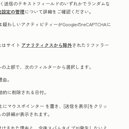
除く送信のテキストフィールドのいずれかでランダムな
出設定の管理
について詳細をご確認ください。
わしいアクティビティーがGoogleのreCAPTCHAに
たはサイト
アナリティクスから除外
されたリファラー
ルの上部で、次のフィルターから選択します。
理由。
動的に削除される日付。
上にマウスポインター
を置き、[
送信
を表示]をクリッ
ムの詳細が表示されます。
付けされた理由と、今後スパムタイプが発生しないよ