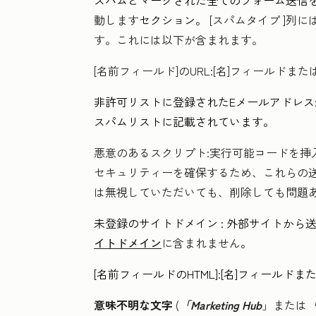
スパムとマークされた全てのフォーム送信を
動します
セクション。
[スパムタイプ
]列に
す。これには以下が含まれます。
[名前フィールド]のURL
:[名]フィールドまた
非許可リストに登録されたEメールアドレス
スパムリストに記載されています。
悪意のあるスクリプト
:実行可能コードを
セキュリティーを確保するため、これらの
は無視していただいても、削除しても問題
未登録のサイトドメイン
:
外部サイトから
イトドメイン
に含まれません
。
[名前フィールドのHTML
]:[名]フィールド
意味不明な文字
(
「Marketing Hub
」または
「