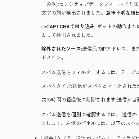
」のみ):センシティブデータフィールドを
文字の列が検出されました。
意味不明な検
reCAPTCHAで絞り込み
:
ボットの動作または疑
よって検出されました。
除外されたソース
:
送信元のIPアドレス、ま
ドメイン。
スパム送信をフィルターするには、テーブ
スパムタイプ
:送信がスパムとマークされた
次の時間の経過後に削除されます:
送信が自
スパム送信を個別に確認するには、
送信
の
クします
。右側のパネルには、以下のスパ
[
概要
]タブで
、送信がスパムとしてフラグ