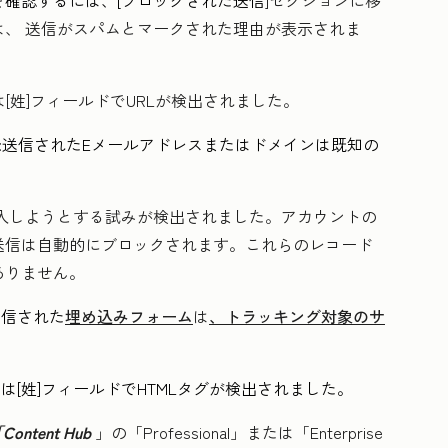
確認するには、[
ブロックされた送信
]セクションに移
は、
送信がスパムとマークされた理由
が表示されま
は[姓]フィールドでURLが検出されました。
:
送信されたEメールアドレスまたはドメインは既知の
挿入しようとする試みが検出されました。アカウントの
送信は自動的にブロックされます。これらのレコード
ありません。
送信された
埋め込みフォーム
は
、トラッキング対象のサ
または[姓]フィールドでHTMLタグが検出されました。
Content Hub
」の「Professional
」または
「Enterprise