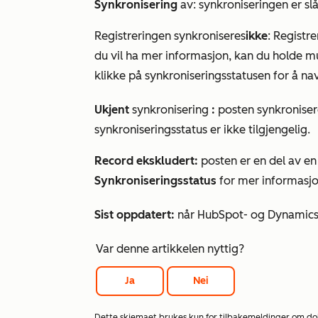
Synkronisering
av: synkroniseringen er slåt
Registreringen synkroniseres
ikke
: Registr
du vil ha mer informasjon, kan du holde m
klikke på synkroniseringsstatusen for å nav
Ukjent
synkronisering
:
posten synkronise
synkroniseringsstatus er ikke tilgjengelig.
Record ekskludert:
posten er en del av e
Synkroniseringsstatus
for mer informasjo
Sist oppdatert:
når HubSpot- og Dynamics 3
Var denne artikkelen nyttig?
Ja
Nei
Dette skjemaet brukes kun for tilbakemeldinger om d