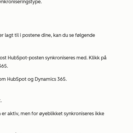
ynkroniseringstype.
er lagt til i postene dine, kan du se følgende
ost HubSpot-posten synkroniseres med. Klikk på
365.
llom HubSpot og Dynamics 365.
.
 er aktiv, men for øyeblikket synkroniseres ikke