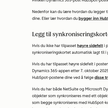
Hvilken Dynamics 365-post HubSpot-poste
Nedenfor kan du lære hvordan du legger t
dine. Eller lær hvordan du
bygger inn Hub
Legg til synkroniseringskort
Hvis du ikke har tilpasset
høyre sidefelt
i 
synkroniseringskortet automatisk lagt til i
Hvis du har tilpasset høyre sidefelt i posten
Dynamics 365-appen etter 7. oktober 2025,
HubSpot-postene dine ved å følge
disse t
Hvis du har både NetSuite og Microsoft Dyn
objekter som synkroniseres med ett objek
som begge synkroniseres med HubSpot-kont