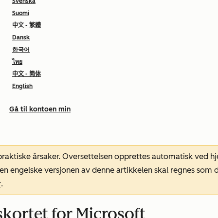
Svenska
Suomi
中文 - 繁體
Dansk
한국어
ไทย
中文 - 简体
English
Gå til kontoen min
 praktiske årsaker. Oversettelsen opprettes automatisk ved 
. Den engelske versjonen av denne artikkelen skal regnes so
r
.
kortet for Microsoft