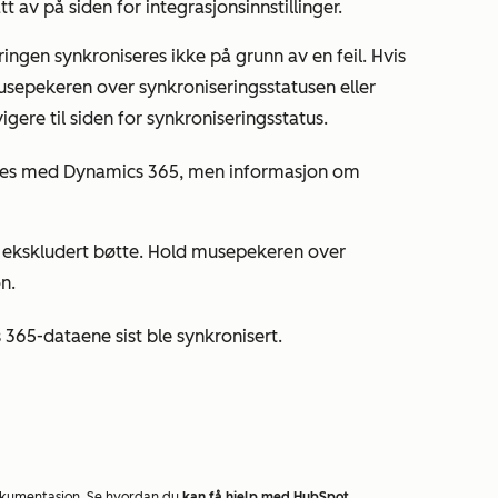
t av på siden for integrasjonsinnstillinger.
eringen synkroniseres ikke på grunn av en feil. Hvis
usepekeren over synkroniseringsstatusen eller
igere til siden for synkroniseringsstatus.
res med Dynamics 365, men informasjon om
n ekskludert bøtte. Hold musepekeren over
n.
65-dataene sist ble synkronisert.
okumentasjon. Se hvordan du
kan få hjelp med HubSpot
.