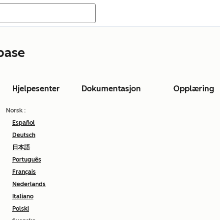
base
Hjelpesenter
Dokumentasjon
Opplæring
Norsk
:
Español
Deutsch
日本語
Português
Français
Nederlands
Italiano
Polski