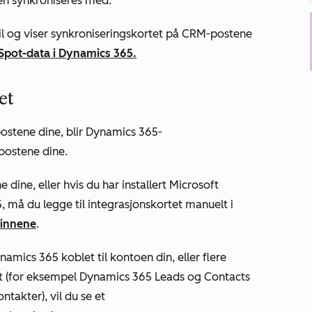
n synkroniseres med.
il og viser synkroniseringskortet på CRM-postene
Spot-data i Dynamics 365.
et
postene dine, blir Dynamics 365-
 postene dine.
e dine, eller hvis du har installert Microsoft
 må du legge til integrasjonskortet manuelt i
rinnene
.
amics 365 koblet til kontoen din, eller flere
t (for eksempel Dynamics 365 Leads og Contacts
akter), vil du se et