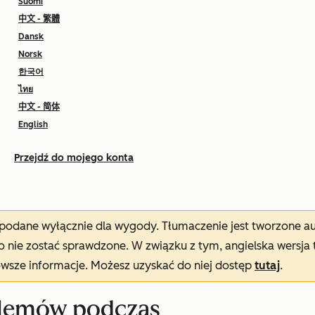
Suomi
中文 - 繁體
Dansk
Norsk
한국어
ไทย
中文 - 简体
English
Przejdź do mojego konta
t podane wyłącznie dla wygody. Tłumaczenie jest tworzone 
nie zostać sprawdzone. W związku z tym, angielska wersja 
owsze informacje. Możesz uzyskać do niej dostęp
tutaj
.
blemów podczas