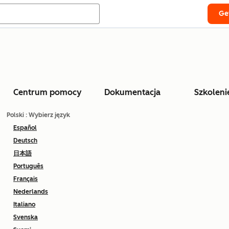
Ge
Centrum pomocy
Dokumentacja
Szkoleni
Polski
: Wybierz język
Español
Deutsch
日本語
Português
Français
Nederlands
Italiano
Svenska