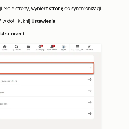
ji
Moje strony
, wybierz
stronę
do synchronizacji.
 dół i kliknij
Ustawienia
.
istratorami
.