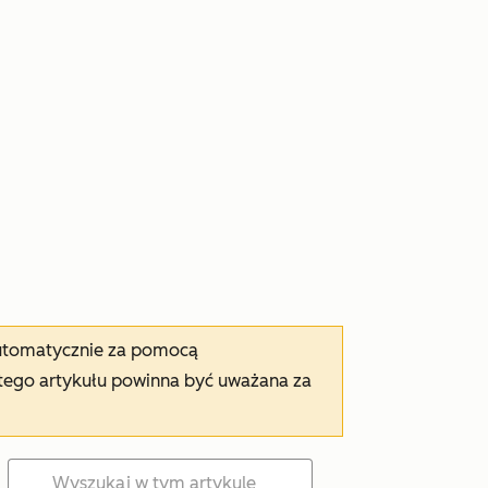
automatycznie za pomocą
tego artykułu powinna być uważana za