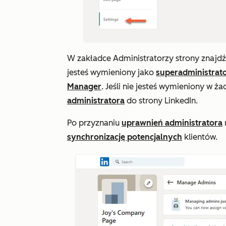
W zakładce
Administratorzy
strony
znajdź
jesteś wymieniony jako
superadministrat
Manager
. Jeśli nie jesteś wymieniony w ża
administratora
do strony LinkedIn.
Po przyznaniu
uprawnień administratora
synchronizację potencjalnych
klientów.