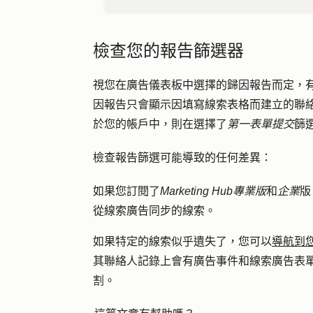
檢查您的報告篩選器
視您在廣告儀表板中選擇的歸因報告而定，有
因報告只會顯示因填寫線索表格而建立的聯
於您的帳戶中，則在選擇了
第一表單提交
篩
檢查報告篩選可能導致的任何差異：
如果您訂閱了
Marketing Hub
專業版
和
企業
版
從線索廣告同步的線索。
如果特定的線索似乎遺失了，您可以
導航到
其聯絡人記錄上會有廣告事件和線索廣告表
割。