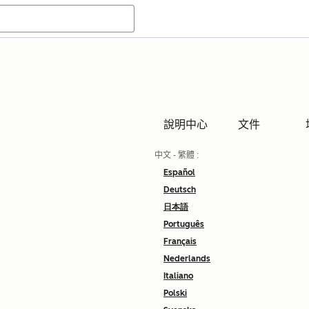
說明中心
文件
中文 - 繁體
:
Español
Deutsch
日本語
Português
Français
Nederlands
Italiano
Polski