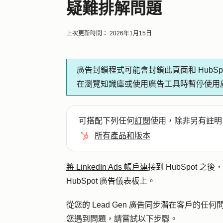
疑難排解問題
上次更新時間：
2026年1月15日
廣告封鎖程式可能會封鎖此頁面和 HubS
在瀏覽知識庫或使用廣告工具時暫停使用
可搭配下列任何
訂閱
使用，除非另有註明
所有產品和版本
將 LinkedIn Ads 帳戶連
接到 HubSpot 之後
HubSpot 廣告儀表板上。
從您的 Lead Gen 廣告同步潛在客戶的
您遇到問題，請嘗試以下步驟。