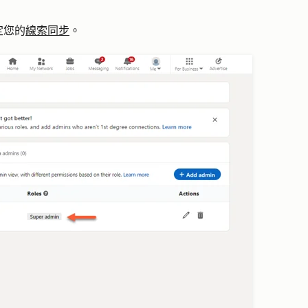
定您的
線索同步
。