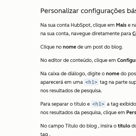
Personalizar configurações bá
Na sua conta HubSpot, clique em
Mais
e n
na sua conta, navegue diretamente para
C
Clique no
nome
de um post do blog.
No editor de conteúdo, clique em
Configu
Na caixa de diálogo, digite o
nome
do pos
aparecerá em uma
<h1>
tag na parte sup
nos resultados de pesquisa.
Para separar o título e
<h1>
a tag exibid
nos resultados da pesquisa, clique em
Pers
No campo
Título do blog
, insira o
título
d
tag .