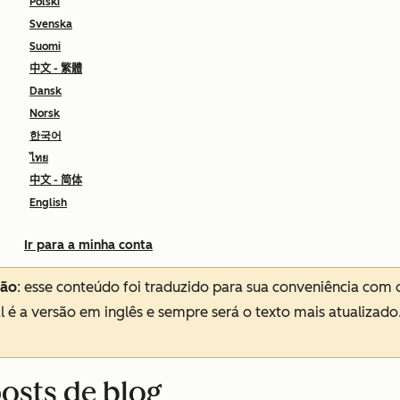
Polski
Svenska
Suomi
中文 - 繁體
Dansk
Norsk
한국어
ไทย
中文 - 简体
English
Ir para a minha conta
ção
: esse conteúdo foi traduzido para sua conveniência com 
al é a versão em inglês e sempre será o texto mais atualizado
posts de blog