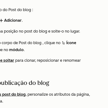
o do Post do blog
:
Adicionar
.
add
a posição no post do blog e solte-o no lugar.
o
corpo de Post do blog
, clique no
Ícone
siteTree
que no
módulo
.
e soltar
para clonar, reposicionar e renomear
publicação do blog
u post do blog
, personalize os atributos da página,
ma.