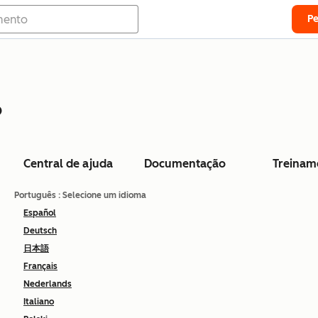
P
o
Central de ajuda
Documentação
Treinam
Português
: Selecione um idioma
Español
Deutsch
日本語
Français
Nederlands
Italiano