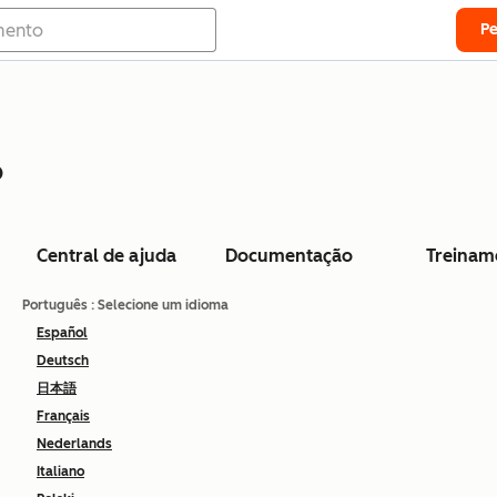
P
o
Central de ajuda
Documentação
Treinam
Português
: Selecione um idioma
Español
Deutsch
日本語
Français
Nederlands
Italiano