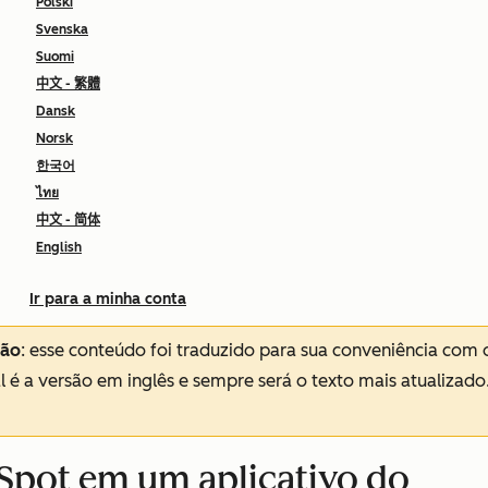
Polski
Svenska
Suomi
中文 - 繁體
Dansk
Norsk
한국어
ไทย
中文 - 简体
English
Ir para a minha conta
ção
: esse conteúdo foi traduzido para sua conveniência com 
al é a versão em inglês e sempre será o texto mais atualizado
Spot em um aplicativo do