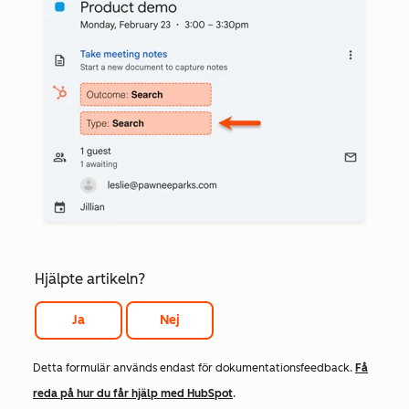
Hjälpte artikeln?
Ja
Nej
Detta formulär används endast för dokumentationsfeedback.
Få
reda på hur du får hjälp med HubSpot
.