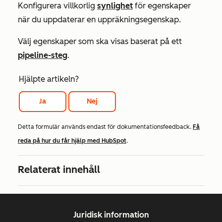
Konfigurera villkorlig
synlighet
för egenskaper
när du uppdaterar en uppräkningsegenskap.
Välj egenskaper som ska visas baserat på ett
pipeline-steg
.
Hjälpte artikeln?
Ja
Nej
Detta formulär används endast för dokumentationsfeedback.
Få
reda på hur du får hjälp med HubSpot
.
Relaterat innehåll
Juridisk information