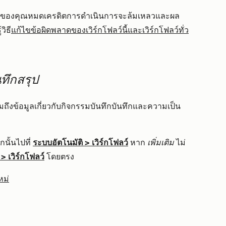
ญชีของคุณหมดเครดิตการดำเนินการจะล้มเหลวและผล
วิธี
แก้ไขข้อผิดพลาดของเวิร์กโฟลว์นี้และเวิร์กโฟลว์ทั่ว
นทึกสรุป
มถึงข้อมูลเกี่ยวกับกิจกรรมบันทึกบันทึกและความเป็น
นั้นไปที่
ระบบอัตโนมัติ
>
เวิร์กโฟลว์
หาก
เพิ่มเติม
ไม่
>
เวิร์กโฟลว์
โดยตรง
หม่