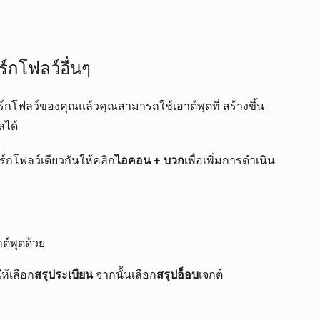
ร์กโฟลว์อื่นๆ
ร์กโฟลว์ของคุณแล้วคุณสามารถใช้เอาต์พุตที่
สร้างขึ้น
ูลได้
ร์กโฟลว์เดียวกันให้คลิก
ไอคอน + บวก
เพื่อเพิ่มการดำเนิน
ต์พุตด้วย
ให้เลือก
สรุประเบียน
จากนั้นเลือก
สรุปอ็อบ
เจกต์