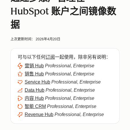
HubSpot 账户之间镜像数
据
上次更新时间：
2026年4月20日
可与以下任何
订阅
一起使用，除非另有说明：
营销 Hub
Professional, Enterprise
销售 Hub
Professional, Enterprise
Service Hub
Professional, Enterprise
Data Hub
Professional, Enterprise
内容 Hub
Professional, Enterprise
智能 CRM
Professional, Enterprise
Revenue Hub
Professional, Enterprise