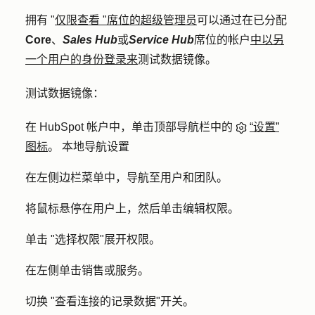
拥有 "
仅限查看 "席位的
超级管理员
可以通过在已分配
Core
、
Sales Hub
或
Service Hub
席位的帐户
中以另
一个用户的身份登录来
测试数据镜像。
测试数据镜像：
在 HubSpot 帐户中，单击顶部导航栏中的
“设置”
图标
。 本地导航设置
在左侧边栏菜单中，导航至
用户和团队
。
将鼠标悬停在用户上，然后单击
编辑权限
。
单击 "
选择权限
"展开权限。
在左侧单击
销售
或
服务
。
切换 "
查看连接的记录数据
"开关。