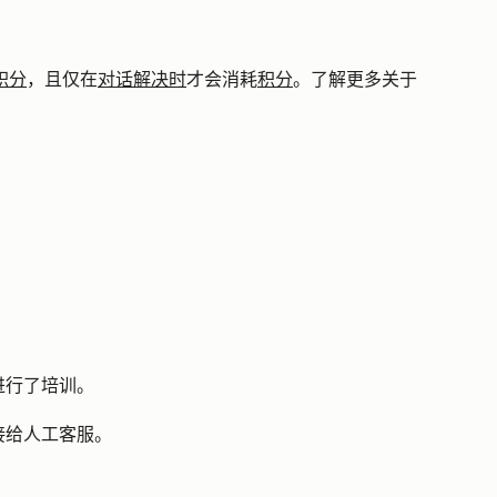
 积分
，且仅在
对话解决时
才会消耗
积分
。了解更多关于
进行了培训。
接给人工客服。