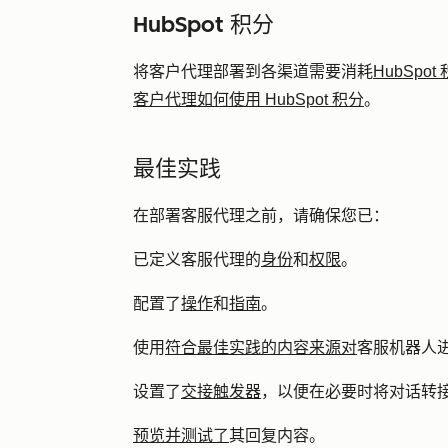
HubSpot 积分
将客户代理部署到各渠道需要消耗
HubSpot
客户代理如何使用 HubSpot 积分
。
最佳实践
在部署客服代理之前，请确保您已：
已定义客服代理的
身份
和
权限
。
配置了
操作
和
指南
。
使用
符合最佳实践的内容来源对
客服机器人
设置了
交接触发器
，以便在必要时将对话转
预览并测试了
其回复内容。