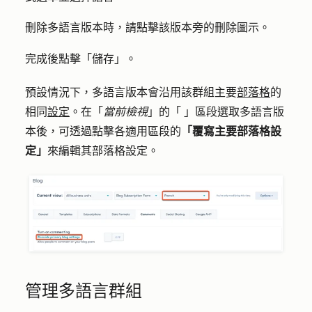
刪除多語言版本時，請點擊該版本
旁的
圖示
。
刪除
完成後點擊「
儲存
」。
預設情況下，多語言版本會沿用該群組主要
部落格
的
相同
設定
。在「
當前檢視
」
的「
」區段
選取多語言版
本後
，
可透過點擊
各適用區段的
「覆寫主要部落格設
定」
來編輯其部落格設定
。
管理多語言群組