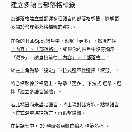
建立多語言部落格標籤
為部落格建立並翻譯多種語言的部落格標籤。瞭解更
多關於
管理部落格標籤的資訊
。
在你的 HubSpot 帳戶中，點擊
「更多」
，然後前往
「內容」
>
「部落格」
。如果你的帳戶中沒有顯示
「更多」
，請直接前往
「內容」
>
「部落格」
。
於左上角點擊「
設定
」
下拉式
選單並選擇「
標籤」
。
將游標懸停於標籤上，點擊「
更多
」
下拉式
選單，選
擇「
建立多語言變體
」。
若此標籤尚未設定語言，將出現對話方塊。
點擊
語言
下拉式選單選擇
語言
，再點擊
繼續
。
在對話框中，
於
標籤名稱
欄位
輸入
標籤名稱
。