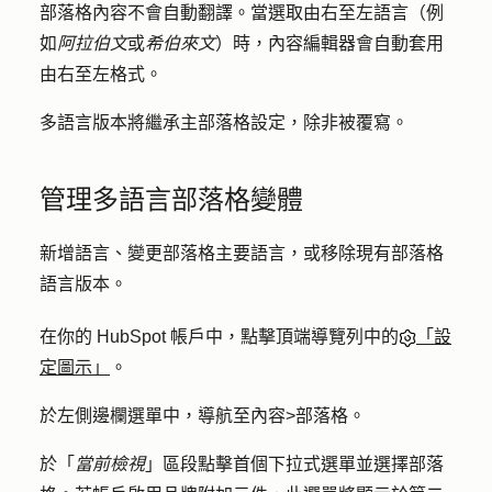
部落格內容不會自動翻譯。當選取由右至左語言（例
如
阿拉伯文
或
希伯來文
）時，內容編輯器會自動套用
由右至左格式。
多語言版本將繼承主部落格設定，除非被覆寫。
管理多語言部落格變體
新增語言、變更部落格主要語言，或移除現有部落格
語言版本。
在你的 HubSpot 帳戶中，點擊頂端導覽列中的
「設
定圖示」
。
於左側邊欄選單中，導航至
內容
>
部落格
。
於「
當前檢視
」區段點擊首
個下拉式選單
並選擇
部落