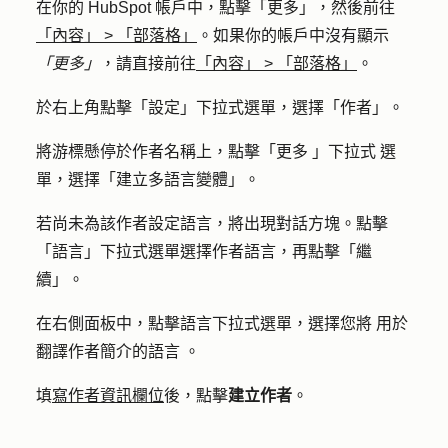
在你的 HubSpot 帳戶中，點擊
「更多」
，然後前往
「內容」
>
「部落格」
。如果你的帳戶中沒有顯示
「更多」
，請直接前往
「內容」
>
「部落格」
。
於右上角點擊「
設定
」下拉式選單，選擇「
作者
」。
將游標懸停於作者名稱上，點擊「
更多
」
下拉式
選
單，選擇「
建立多語言變體
」。
若尚未為該作者設定語言，將出現對話方塊。
點擊
「
語言
」下拉式選單選擇作者
語言
，再點擊
「繼
續
」。
在右側面板中，點擊
語言下拉式
選單，選擇
您將
用於
翻譯作者簡介的
語言
。
填
寫作者資訊欄位
後，點擊
建立作者
。