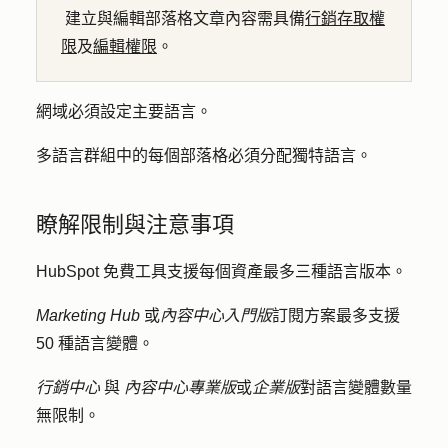
建立與編輯部落格文章內容需具備
行銷存取權
限
及
編輯權限
。
網域必須設定主要語言。
多語言群組中的每個部落格必須分配獨特語言。
瞭解限制與注意事項
HubSpot 免費工具支援每個資產最多三種語言版本。
Marketing Hub
或
內容中心
入門版
訂閱方案最多支援
50 種語言變體。
行銷中心
與
內容中心
專業版
或
企業版
對語言變體數量
無限制。