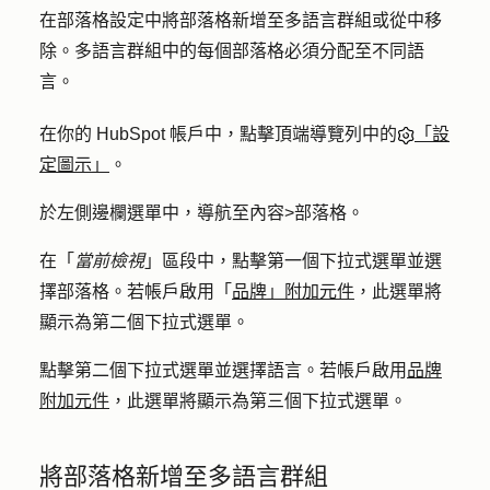
在部落格設定中將部落格新增至多語言群組或從中移
除。多語言群組中的每個部落格必須分配至不同語
言。
在你的 HubSpot 帳戶中，點擊頂端導覽列中的
「設
定圖示」
。
於左側邊欄選單中，導航至
內容
>
部落格
。
在「
當前檢視
」區段中，點擊第一個
下拉式選單並
選
擇
部落格
。若帳戶啟用「
品牌」附加元件
，此選單將
顯示為第二個下拉式選單。
點擊第二個
下拉式選單並
選擇
語言
。若帳戶啟用
品牌
附加元件
，此選單將顯示為第三個下拉式選單。
將部落格新增至多語言群組