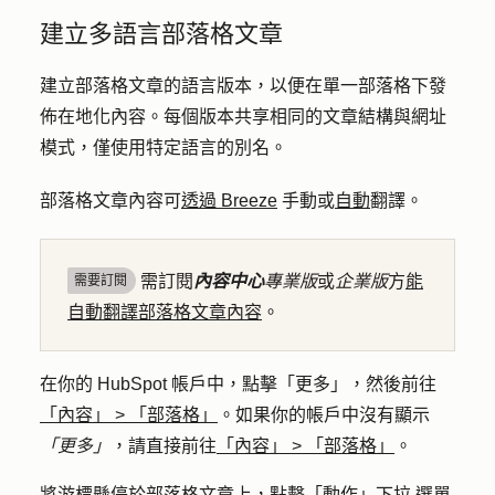
建立多語言部落格文章
建立部落格文章的語言版本，以便在單一部落格下發
佈在地化內容。每個版本共享相同的文章結構與網址
模式，僅使用特定語言的別名。
部落格文章內容可
透過 Breeze
手動或
自動
翻譯。
需訂閱
內容中心
專業版
或
企業版
方
能
需要訂閱
自動翻譯部落格文章內容
。
在你的 HubSpot 帳戶中，點擊
「更多」
，然後前往
「內容」
>
「部落格」
。如果你的帳戶中沒有顯示
「更多」
，請直接前往
「內容」
>
「部落格」
。
將游標懸停於部落格文章上，點擊「
動作」下拉
選單