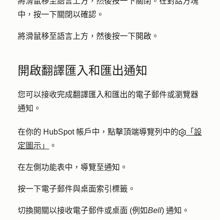
將滑鼠移至語言上方，然後按一下
關閉
。在對話方塊
中，按一下
關閉
以確認。
將滑鼠移至語言上方，然後按一下
開啟
。
開啟翻譯匯入和匯出通知
您可以接收完成翻譯匯入和匯出的電子郵件或瀏覽器
通知。
在你的 HubSpot 帳戶中，點擊頂端導覽列中的
「設
定圖示」
。
在左側功能表中，導覽至
通知
。
按一下
電子郵件與桌面
索引標籤。
切換
開關
以接收電子郵件或桌面 (例如
Bell
) 通知。