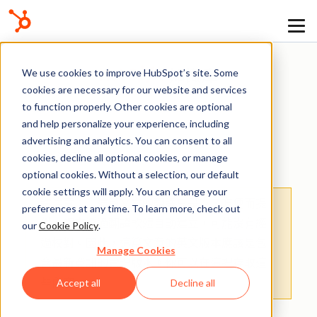
We use cookies to improve HubSpot’s site. Some
知識庫
cookies are necessary for our website and services
to function properly. Other cookies are optional
and help personalize your experience, including
advertising and analytics. You can consent to all
工作流程
cookies, decline all optional cookies, or manage
optional cookies. Without a selection, our default
cookie settings will apply. You can change your
請注意：
：這篇文章的翻譯只是為了方便而提
preferences at any time. To learn more, check out
供。譯文透過翻譯軟體自動建立，可能沒有經
our
Cookie Policy
.
過校對。因此，這篇文章的英文版本應該是包
Manage Cookies
含最新資訊的管理版本。你可以在
這裡
存取這
些內容。
Accept all
Decline all