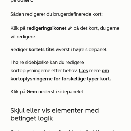
på
Udført
.
Sådan redigerer du brugerdefinerede kort:
Klik på
redigeringsikonet
på det kort, du gerne
edit
vil redigere.
Rediger
kortets titel
øverst i højre sidepanel.
I højre sidebjælke kan du redigere
kortoplysningerne efter behov.
Læs
mere
om
kortoplysningerne for forskellige typer kort.
Klik på
Gem
nederst i sidepanelet.
Skjul eller vis elementer med
betinget logik