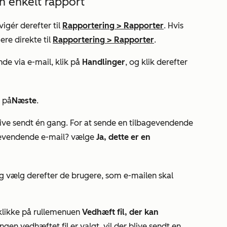
n enkelt rapport
igér derefter til
Rapportering
>
Rapporter
. Hvis
ere direkte til
Rapportering
>
Rapporter
.
de via e-mail, klik på
Handlinger
, og klik derefter
r på
Næste
.
 blive sendt én gang. For at sende en tilbagevendende
gevendende e-mail?
vælge
Ja, dette er en
og vælg derefter de brugere, som e-mailen skal
du klikke på rullemenuen
Vedhæft fil, der kan
Ingen vedhæftet fil
er valgt, vil der blive sendt en