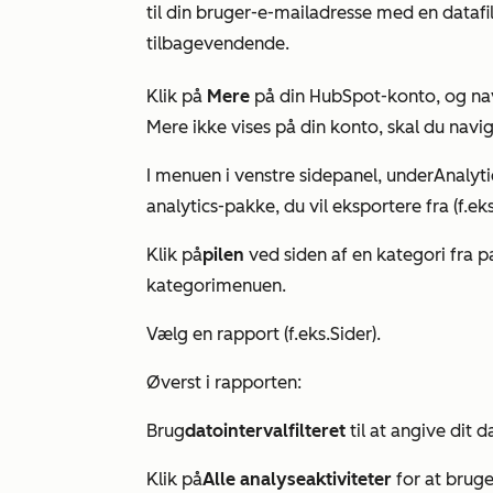
til din bruger-e-mailadresse med en datafil
tilbagevendende.
Klik på
Mere
på din HubSpot-konto, og nav
Mere
ikke vises på din konto, skal du navig
I menuen i venstre sidepanel, under
Analyt
analytics-pakke, du vil eksportere fra (f.eks
Klik på
pilen
ved siden af en kategori fra pa
kategorimenuen.
Vælg en rapport (f.eks.
Sider
).
Øverst i rapporten:
Brug
datointervalfilteret
til at angive dit d
Klik på
Alle analyseaktiviteter
for at brug