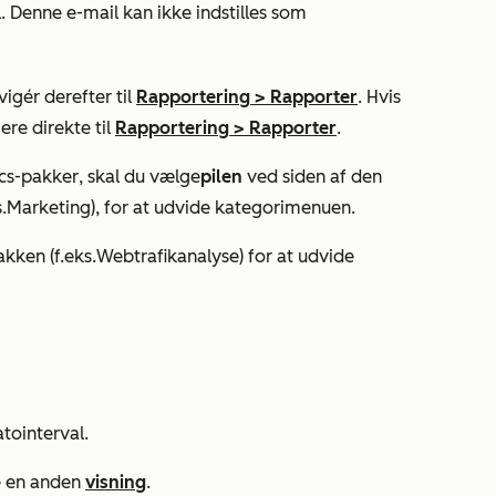
. Denne e-mail kan ikke indstilles som
igér derefter til
Rapportering
>
Rapporter
. Hvis
ere direkte til
Rapportering
>
Rapporter
.
ics-pakker
, skal du vælge
pilen
ved siden af den
.
Marketing
), for at udvide kategorimenuen.
kken (f.eks.
Webtrafikanalyse
) for at udvide
atointerval.
e en anden
visning
.