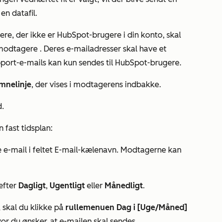
en datafil.
re, der ikke er HubSpot-brugere i din konto, skal
modtagere
. Deres e-mailadresser skal have et
port-e-mails kan kun sendes til HubSpot-brugere.
mnelinje
, der vises i modtagerens indbakke.
d
.
 fast tidsplan:
e-mail i feltet
E-mail-kælenavn
. Modtagerne kan
efter
Dagligt
,
Ugentligt
eller
Månedligt
.
, skal du klikke på
rullemenuen Dag i [Uge/Måned]
vor du ønsker, at e-mailen skal sendes.