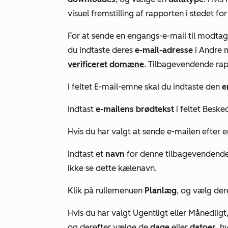
visuel fremstilling af rapporten i stedet for 
For at sende en engangs-e-mail til modtage
du indtaste deres
e-mail-adresse
i
Andre 
verificeret domæne
. Tilbagevendende rap
I feltet
E-mail-emne
skal du indtaste den
e
Indtast
e-mailens brødtekst
i feltet
Beske
Hvis du har valgt at sende e-mailen efter en
Indtast et
navn
for denne tilbagevendende 
ikke se dette kælenavn.
Klik på rullemenuen
Planlæg
, og vælg der
Hvis du har valgt
Ugentligt
eller
Månedligt
og derefter vælge de
dage
eller
datoer
, h