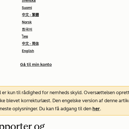
Svenska
Suomi
中文 - 繁體
Norsk
한국어
ไทย
中文 - 简体
English
Gå til min konto
l er kun til rådighed for nemheds skyld. Oversættelsen opret
ke blevet korrekturlæst. Den engelske version af denne artik
neste oplysninger. Du kan få adgang til den
her
.
apporter og