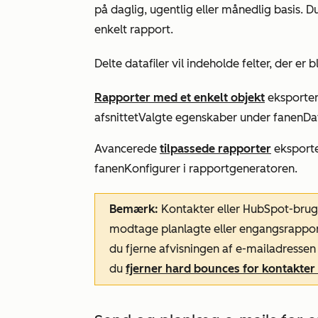
på daglig, ugentlig eller månedlig basis. 
enkelt rapport.
Delte datafiler vil indeholde felter, der er b
Rapporter med et enkelt objekt
eksportere
afsnittet
Valgte egenskaber
under fanen
Da
Avancerede
tilpassede rapporter
eksporter
fanen
Konfigurer
i rapportgeneratoren.
Bemærk:
Kontakter eller HubSpot-brug
modtage planlagte eller engangsrapport
du fjerne afvisningen af e-mailadressen
du
fjerner hard bounces for kontakte