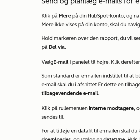
Send og planlæg e-mails for e
Klik på
Mere
på din HubSpot-konto, og nav
Mere
ikke vises på din konto, skal du navig
Hold markøren over den rapport, du vil sen
på
Del via
.
Vælg
E-mail
i panelet til højre. Klik derefte
Som standard er e-mailen indstillet til at
e-mail skal du i afsnittet
Er dette en tilba
tilbagevendende e-mail
.
Klik på rullemenuen
Interne modtagere
, 
sendes til.
For at tilføje en datafil til e-mailen skal 
downloades
, og vælge en
datatype
. Hvis