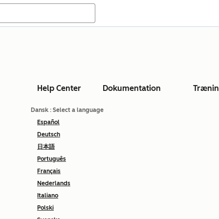
Help Center
Dokumentation
Træni
Dansk
: Select a language
Español
Deutsch
日本語
Português
Français
Nederlands
Italiano
Polski