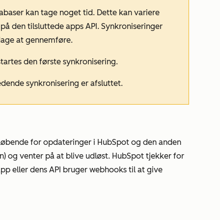
tabaser kan tage noget tid. Dette kan variere
å den tilsluttede apps API. Synkroniseringer
 dage at gennemføre.
artes den første synkronisering.
dende synkronisering er afsluttet.
 løbende for opdateringer i HubSpot og den anden
) og venter på at blive udløst. HubSpot tjekker for
p eller dens API bruger webhooks til at give