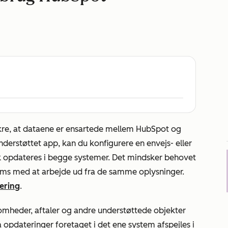
sikre, at dataene er ensartede mellem HubSpot og
nderstøttet app, kan du konfigurere en envejs- eller
sk opdateres i begge systemer. Det mindsker behovet
ams med at arbejde ud fra de samme oplysninger.
ering
.
somheder, aftaler og andre understøttede objekter
opdateringer foretaget i det ene system afspejles i