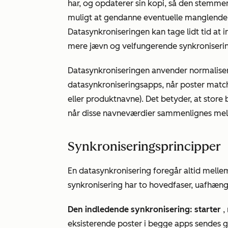
har, og opdaterer sin kopi, så den stemme
muligt at gendanne eventuelle manglende 
Datasynkroniseringen kan tage lidt tid at i
mere jævn og velfungerende synkroniserin
Datasynkroniseringen anvender
normalise
datasynkroniseringsapps, når poster match
eller produktnavne). Det betyder, at store
når disse navneværdier sammenlignes me
Synkroniseringsprincipper
En datasynkronisering foregår altid melle
synkronisering har to hovedfaser, uafhængi
Den indledende synkronisering: starter
,
eksisterende poster i begge apps sendes 