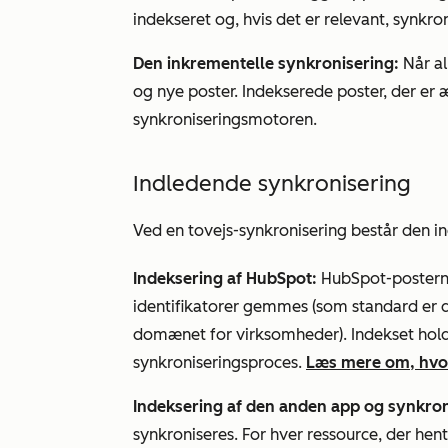
indekseret og, hvis det er relevant, synkron
Den inkrementelle synkronisering:
Når al
og nye poster. Indekserede poster, der er
synkroniseringsmotoren.
Indledende synkronisering
Ved en tovejs-synkronisering består den i
Indeksering af HubSpot:
HubSpot-posterne
identifikatorer gemmes (som standard er d
domænet for virksomheder). Indekset hol
synkroniseringsproces.
Læs mere om, hvo
Indeksering af den anden app og synkron
synkroniseres. For hver ressource, der hen