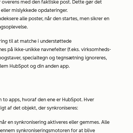
r overens med den faktiske post. Dette gør det
eller mislykkede opdateringer.
ndeksere alle poster, når den startes, men sikrer en
gsoplevelse.
ring
til at matche i understøttede
es på ikke-unikke navnefelter (f.eks. virksomheds-
 bogstaver, specialtegn og tegnsætning ignoreres,
llem HubSpot og din anden app.
m to apps, hvoraf den ene er HubSpot. Hver
gt af det objekt, der synkroniseres:
 når en synkronisering aktiveres eller gemmes. Alle
gennem synkroniseringsmotoren for at blive