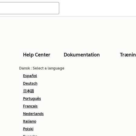
Help Center
Dokumentation
Træni
Dansk
: Select a language
Español
Deutsch
日本語
Português
Français
Nederlands
Italiano
Polski