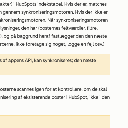
ntakter) i HubSpots indekstabel. Hvis der er, matches
 gennem synkroniseringsmotoren. Hvis der ikke er
nkroniseringsmotoren. Når synkroniseringsmotoren
sninger, den har (posternes feltværdier, filtre,
v.), og på baggrund heraf fastlægger den den næste
rne, ikke foretage sig noget, logge en fejl osv.)
s af appens API, kan synkroniseres; den næste
terne scannes igen for at kontrollere, om de skal
onisering af eksisterende poster i HubSpot, ikke i den