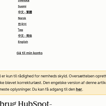
Svenska
Suomi
中文 - 繁體
Norsk
한국어
ไทย
中文 - 简体
English
Gå til min konto
l er kun til rådighed for nemheds skyld. Oversættelsen opret
ke blevet korrekturlæst. Den engelske version af denne artik
neste oplysninger. Du kan få adgang til den
her
.
 brug HubSpot-