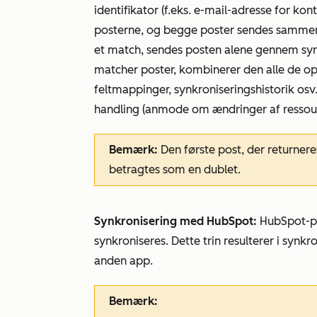
identifikator (f.eks. e-mail-adresse for ko
posterne, og begge poster sendes sammen
et match, sendes posten alene gennem sy
matcher poster, kombinerer den alle de oply
feltmappinger, synkroniseringshistorik os
handling (anmode om ændringer af ressource
Bemærk:
Den første post, der returnere
betragtes som en dublet.
Synkronisering med HubSpot:
HubSpot-pos
synkroniseres. Dette trin resulterer i synkr
anden app.
Bemærk: