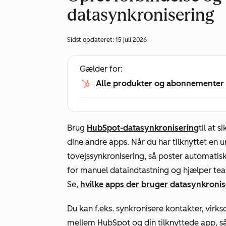
datasynkronisering
Sidst opdateret:
15 juli 2026
Gælder for:
Alle produkter og abonnementer
Brug
HubSpot-datasynkronisering
til at 
dine andre apps. Når du har tilknyttet en u
tovejssynkronisering, så poster automati
for manuel dataindtastning og hjælper te
Se,
hvilke apps der bruger datasynkronis
Du kan f.eks. synkronisere kontakter, virk
mellem HubSpot og din tilknyttede app, så 