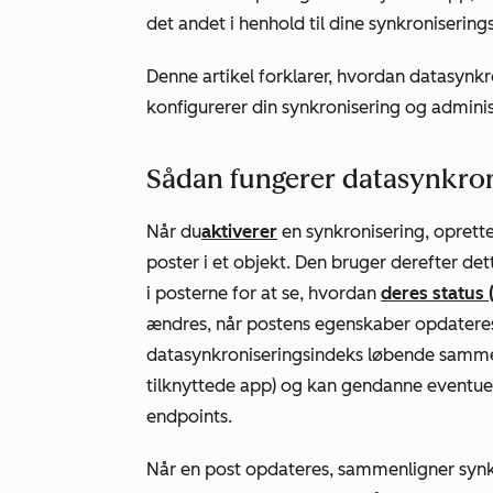
det andet i henhold til dine synkroniseringsi
Denne artikel forklarer, hvordan datasynkr
konfigurerer din synkronisering og adminis
Sådan fungerer datasynkron
Når du
aktiverer
en synkronisering, oprette
poster i et objekt. Den bruger derefter d
i posterne for at se, hvordan
deres status 
ændres, når postens egenskaber opdateres.
datasynkroniseringsindeks løbende sammen
tilknyttede app) og kan gendanne eventuell
endpoints.
Når en post opdateres, sammenligner syn