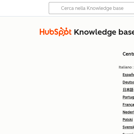
Knowledge bas
Cent
Italiano
Españ
Deuts
日本語
Portu
França
Neder
Polski
Svens