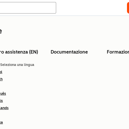
e
ro assistenza (EN)
Documentazione
Formazio
: Seleziona una lingua
ol
ch
guês
is
lands
ka