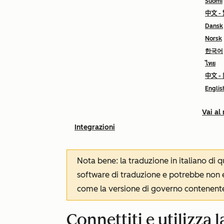
Suomi
中文 -
Dansk
Norsk
한국어
ไทย
中文 -
Englis
Vai al
Integrazioni
Nota bene: la traduzione in italiano di
software di traduzione e potrebbe non es
come la versione di governo contenente 
Connettiti e utilizza 