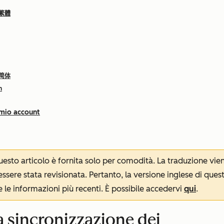
 繁體
 简体
h
 mio account
 questo articolo è fornita solo per comodità. La traduzione v
sere stata revisionata. Pertanto, la versione inglese di ques
le informazioni più recenti. È possibile accedervi
qui
.
la sincronizzazione dei