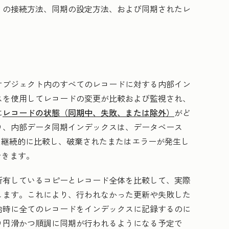
リの接続方法、同期の設定方法、および同期されたレ
オブジェクト内のすべてのレコードに対する内部イン
スを使用してレコードの変更が比較および監視され、
に
レコードの状態（同期中、失敗、または除外）
がど
り、内部データ同期インデックスは、データベース
）を継続的に比較し、破棄されたまたはエラーが発生し
できます。
所有しているコピーとレコード全体を比較して、実際
します。これにより、行われなかった更新や失敗した
始時に全てのレコードをインデックスに記録するのに
り円滑かつ順調に同期が行われるようになる予定で