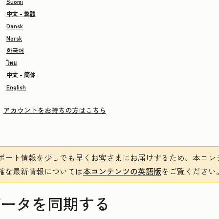
Suomi
中文 - 繁體
Dansk
Norsk
한국어
ไทย
中文 - 简体
English
アカウントをお持ちの方はこちら
ポート情報を少しでも早くお客さまにお届けするため、本コン
確な最新情報については
本コンテンツの英語版
をご覧ください
てデータを同期する