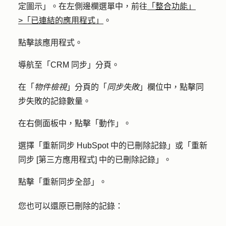
定圖示」。在左側邊欄選單中，前往
「整合功能」
>「已連結的應用程式」
。
點擊該
應用程式
。
導航至「
CRM 同步
」分頁。
在「
物件檢視
」分頁的「
同步失敗
」欄位中，點擊同
步失敗的記錄
數量
。
在右側面板中，點擊「
動作
」。
選擇「
重新同步 HubSpot 中的已刪除記錄
」或「
重新
同步 [第三方應用程式] 中的已刪除記錄
」。
點擊「
重新同步全部
」。
您也可以還原已刪除的記錄：