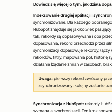
Dowiedz się więcej o tym, jak działa do
Indeksowanie drugiej aplikacji i synchron
synchronizowane. Dla każdego pobranego 
HubSpot znajduje się jakikolwiek pasujący i
tak, rekordy są dopasowywane i oba przech
dopasowania, rekord przechodzi przez silni
synchronizacji dopasowuje rekordy, łączy 
rekordów, filtry, mapowania pól, historię sy
działanie (żądanie zmian w zasobach, brak d
Uwaga:
pierwszy rekord zwrócony przez
zsynchronizowany; kolejny zostanie uzn
Synchronizacja z HubSpot:
rekordy HubSp
wymagają synchronizacji. Ten krok spowod