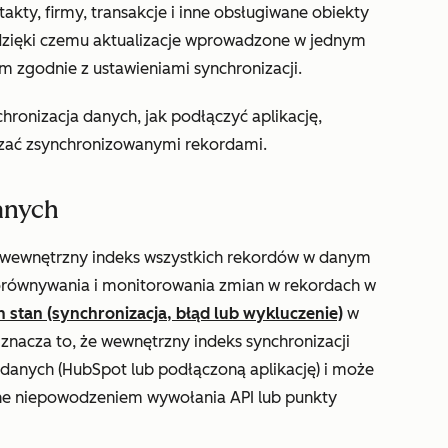
kty, firmy, transakcje i inne obsługiwane obiekty
dzięki czemu aktualizacje wprowadzone w jednym
m zgodnie z ustawieniami synchronizacji.
hronizacja danych, jak podłączyć aplikację,
dzać zsynchronizowanymi rekordami.
danych
wewnętrzny indeks wszystkich rekordów w danym
porównywania i monitorowania zmian w rekordach w
h stan (synchronizacja, błąd lub wykluczenie)
w
Oznacza to, że wewnętrzny indeks synchronizacji
danych (HubSpot lub podłączoną aplikację) i może
ne niepowodzeniem wywołania API lub punkty