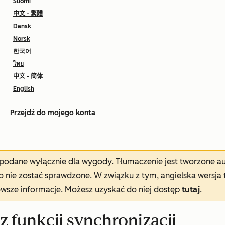
Suomi
中文 - 繁體
Dansk
Norsk
한국어
ไทย
中文 - 简体
English
Przejdź do mojego konta
t podane wyłącznie dla wygody. Tłumaczenie jest tworzone 
nie zostać sprawdzone. W związku z tym, angielska wersja 
owsze informacje. Możesz uzyskać do niej dostęp
tutaj
.
 z funkcji synchronizacji