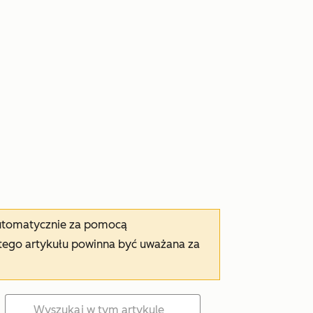
automatycznie za pomocą
tego artykułu powinna być uważana za