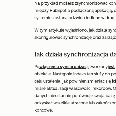
Na przykład możesz zsynchronizować konta
między HubSpot a podłączoną aplikacją, 
systemie zostaną odzwierciedlone w drugi
W tym artykule wyjaśniono, jak działa sync
skonfigurować synchronizację oraz zarzą
Jak działa synchronizacja 
Po
włączeniu synchronizacji
tworzony
jest
obiekcie. Następnie indeks ten służy do 
celu ustalenia, jak powinien zmieniać się
ic
miarę aktualizacji właściwości rekordów. 
danych nieustannie porównuje swoją bazę 
odzyskać wszelkie utracone lub zakończo
końcowe.