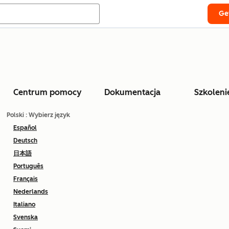
Ge
Centrum pomocy
Dokumentacja
Szkoleni
Polski
: Wybierz język
Español
Deutsch
日本語
Português
Français
Nederlands
Italiano
Svenska