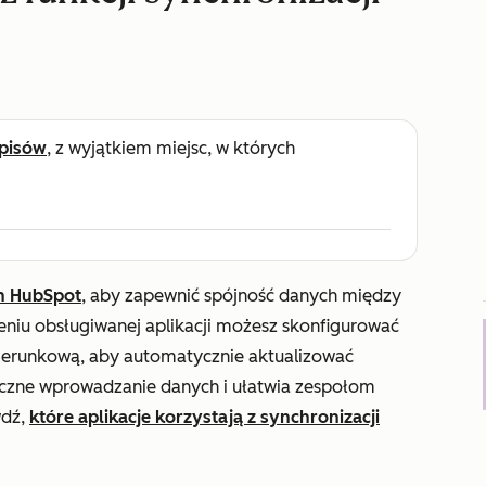
pisów
, z wyjątkiem miejsc, w których
ch HubSpot
, aby zapewnić spójność danych między
eniu obsługiwanej aplikacji możesz skonfigurować
ierunkową, aby automatycznie aktualizować
ęczne wprowadzanie danych i ułatwia zespołom
wdź,
które aplikacje korzystają z synchronizacji