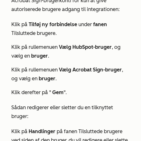
Acrobat Sign-brugerkonti for kun at give
autoriserede brugere adgang til integrationen:
Klik på
Tilføj ny forbindelse
under
fanen
Tilsluttede brugere
.
Klik på rullemenuen
Vælg HubSpot-bruger
, og
vælg en
bruger
.
Klik på rullemenuen
Vælg
Acrobat Sign-bruger
,
og vælg en
bruger
.
Klik derefter på "
Gem
".
Sådan redigerer eller sletter du en tilknyttet
bruger:
Klik på
Handlinger
på fanen
Tilsluttede brugere
ved siden af den bruger, du vil redigere eller slette.