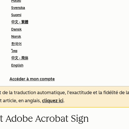
Polski
Svenska
Suomi
中文 - 繁體
Dansk
Norsk
한국어
ไทย
中文 - 简体
English
Accéder à mon compte
tat de la traduction automatique, l'exactitude et la fidélité de
 article, en anglais,
cliquez ici
.
t Adobe Acrobat Sign