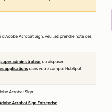
n d’Adobe Acrobat Sign, veuillez prendre note des
n
super administrateur
ou disposer
es applications
dans votre compte HubSpot
dobe Acrobat Sign.
dobe Acrobat Sign Entreprise
.