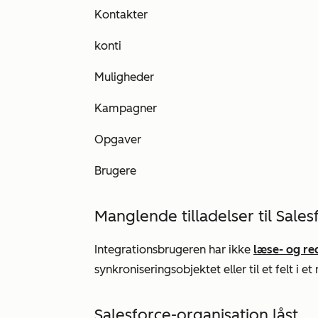
Kontakter
konti
Muligheder
Kampagner
Opgaver
Brugere
Manglende tilladelser til Sales
Integrationsbrugeren har ikke
læse-
og
re
synkroniseringsobjektet eller til et felt i e
Salesforce-organisation låst