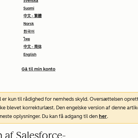
Svenska
Suomi
中文 - 繁體
Norsk
한국어
ไทย
中文 - 简体
English
Gå til min konto
l er kun til rådighed for nemheds skyld. Oversættelsen opret
ke blevet korrekturlæst. Den engelske version af denne artik
neste oplysninger. Du kan få adgang til den
her
.
n af Salesforce-