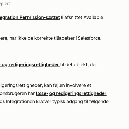
l er:
egration Permission-sættet
(i afsnittet
Available
ere, har ikke de korrekte tilladelser i Salesforce.
- og redigeringsrettigheder
til det objekt, der
igeringsrettigheder
, kan fejlen involvere et
ationsbrugeren har
læse-
og
redigeringsrettigheder
lag). Integrationen kræver typisk adgang til følgende