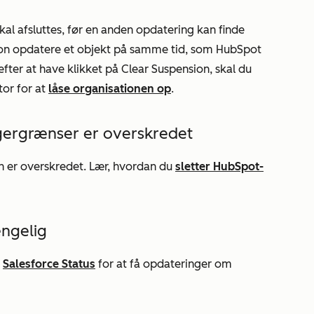
skal afsluttes, før en anden opdatering kan finde
ion opdatere et objekt på samme tid, som HubSpot
efter at have klikket på
Clear Suspension
, skal du
or for at
låse organisationen op
.
agergrænser er overskredet
n er overskredet. Lær, hvordan du
sletter HubSpot-
ængelig
k
Salesforce Status
for at få opdateringer om