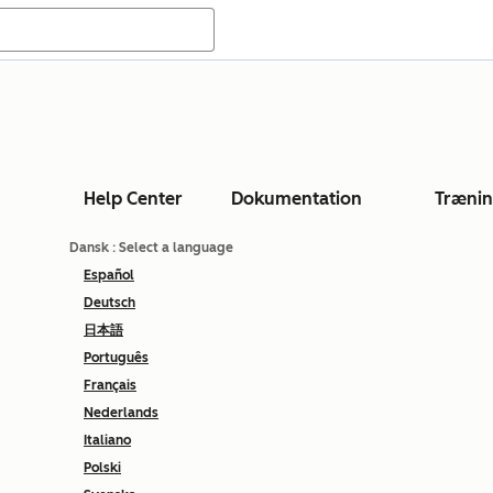
Help Center
Dokumentation
Træni
Dansk
: Select a language
Español
Deutsch
日本語
Português
Français
Nederlands
Italiano
Polski