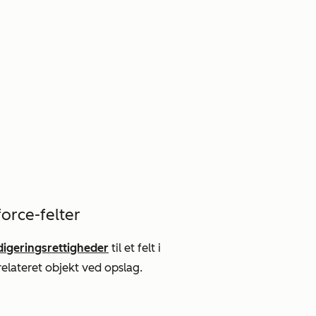
force-felter
digeringsrettigheder
til et felt i
t relateret objekt ved opslag.