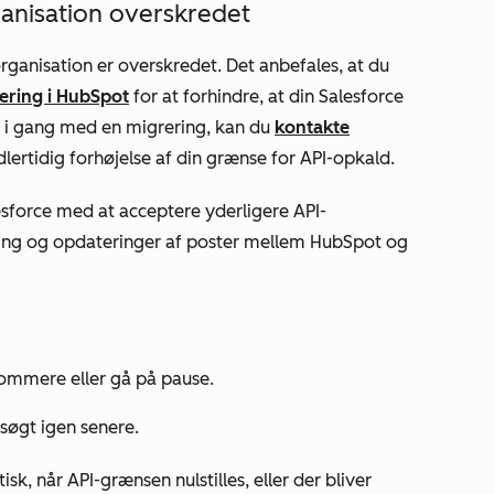
anisation overskredet
organisation er overskredet. Det anbefales, at du
kering i HubSpot
for at forhindre, at din Salesforce
r i gang med en migrering, kan du
kontakte
rtidig forhøjelse af din grænse for API-opkald.
sforce med at acceptere yderligere API-
ing og opdateringer af poster mellem HubSpot og
sommere eller gå på pause.
rsøgt igen senere.
k, når API-grænsen nulstilles, eller der bliver