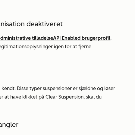
nisation deaktiveret
dministrative tilladelse
API
Enabled
brugerprofil
,
egitimationsoplysninger igen for at fjerne
er kendt. Disse typer suspensioner er sjældne og løser
ter at have klikket på
Clear Suspension
, skal du
angler