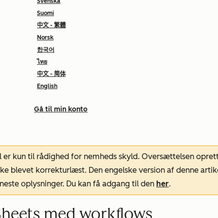
Svenska
Suomi
中文 - 繁體
Norsk
한국어
ไทย
中文 - 简体
English
Gå til min konto
l er kun til rådighed for nemheds skyld. Oversættelsen opret
ke blevet korrekturlæst. Den engelske version af denne artik
neste oplysninger. Du kan få adgang til den
her
.
e Sheets med workflows