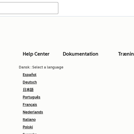
Help Center
Dokumentation
Træni
Dansk
: Select a language
Español
Deutsch
日本語
Português
Français
Nederlands
Italiano
Polski