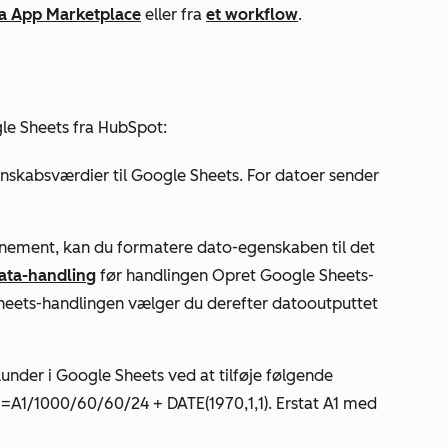
ra App Marketplace
eller fra
et workflow
.
gle Sheets fra HubSpot:
skabsværdier til Google Sheets. For datoer sender
nnement
, kan du formatere dato-egenskaben til det
ata-handling
før handlingen
Opret Google Sheets-
heets-handlingen vælger du derefter datooutputtet
under i Google Sheets ved at tilføje følgende
: =A1/1000/60/60/24 + DATE(1970,1,1). Erstat
A1
med