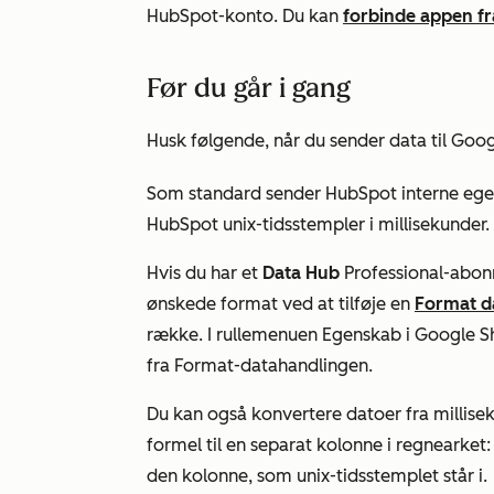
HubSpot-konto. Du kan
forbinde appen f
Før du går i gang
Husk følgende, når du sender data til Goo
Som standard sender HubSpot interne egen
HubSpot unix-tidsstempler i millisekunder.
Hvis du har et
Data
Hub
Professional-abo
ønskede format ved at tilføje en
Format d
række
. I rullemenuen
Egenskab
i Google S
fra
Format-datahandlingen
.
Du kan også konvertere datoer fra millisek
formel til en separat kolonne i regnearket
den kolonne, som unix-tidsstemplet står i.