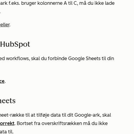
ark f.eks. bruger kolonnerne A til C, må du ikke lade
.
eller
.
d HubSpot
med workflows, skal du forbinde Google Sheets til din
ce
.
heets
et-række til at tilføje data til dit Google-ark, skal
orrekt
. Bortset fra overskriftsrækken må du ikke
ta til.