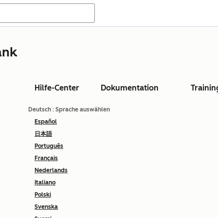
ank
Hilfe-Center
Dokumentation
Trainin
Deutsch
: Sprache auswählen
Español
日本語
Português
Français
Nederlands
Italiano
Polski
Svenska