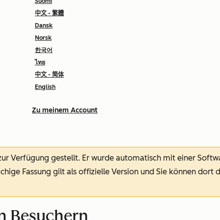
Suomi
中文 - 繁體
Dansk
Norsk
한국어
ไทย
中文 - 简体
English
Zu meinem Account
 zur Verfügung gestellt.
Er wurde automatisch mit einer Soft
chige Fassung gilt als offizielle Version und Sie können dort 
en Besuchern