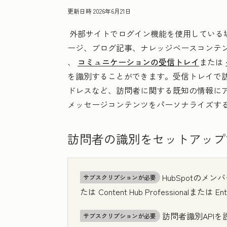
更新日時
2026年6月21日
外部サイトでログイン機能を使用している場合
ージ、ブログ記事、ナレッジベースコンテ
、
コミュニケーションの受信トレイ
または
を識別することができます。受信トレイで
ドレスなど、訪問者に関する既知の情報に
メッセージコンテンツをパーソナライズす
訪問者の識別をセットアップ
HubSpotのメ
サブスクリプションが必要
たは
Content Hub
Professional
または
Ent
訪問者識別API
サブスクリプションが必要