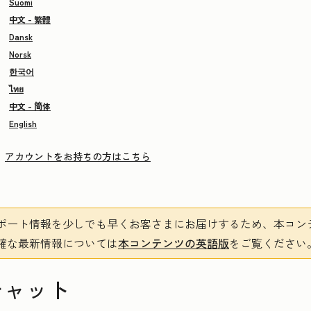
Suomi
中文 - 繁體
Dansk
Norsk
한국어
ไทย
中文 - 简体
English
アカウントをお持ちの方はこちら
ポート情報を少しでも早くお客さまにお届けするため、本コン
確な最新情報については
本コンテンツの英語版
をご覧ください
チャット