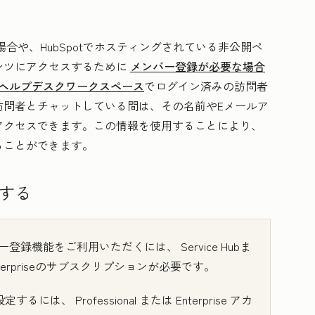
や、HubSpotでホスティングされている非公開ペ
ンツにアクセスするために
メンバー登録が必要な場合
ヘルプデスクワークスペース
でログイン済みの訪問者
訪問者とチャットしている間は、その名前やEメールア
アクセスできます。この情報を使用することにより、
ることができます。
する
ンバー登録機能をご利用いただくには、
Service Hub
ま
erprise
のサブスクリプションが必要です。
を設定するには、
Professional
または
Enterprise
アカ