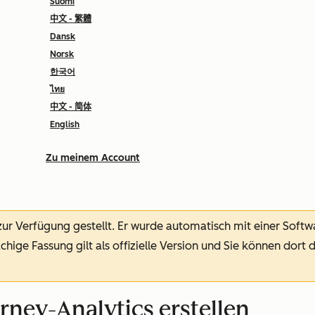
Suomi
中文 - 繁體
Dansk
Norsk
한국어
ไทย
中文 - 简体
English
Zu meinem Account
 zur Verfügung gestellt.
Er wurde automatisch mit einer Soft
chige Fassung gilt als offizielle Version und Sie können dort 
rney-Analytics erstellen