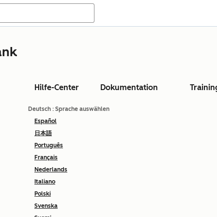
ank
Hilfe-Center
Dokumentation
Trainin
Deutsch
: Sprache auswählen
Español
日本語
Português
Français
Nederlands
Italiano
Polski
Svenska