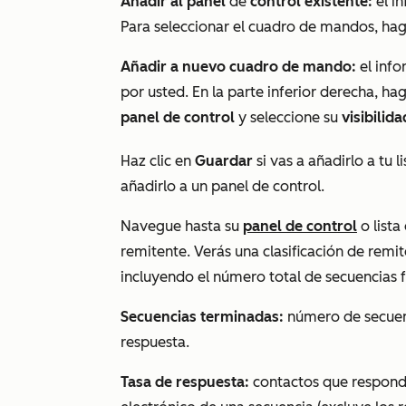
Añadir al panel
de
control existente:
el in
Para seleccionar el cuadro de mandos, haga
Añadir a nuevo cuadro de mando:
el inf
por usted. En la parte inferior derecha, hag
panel de control
y seleccione su
visibilida
Haz clic en
Guardar
si vas a añadirlo a tu 
añadirlo a un panel de control.
Navegue hasta su
panel de control
o lista
remitente. Verás una clasificación de remit
incluyendo el número total de secuencias fi
Secuencias terminadas:
número de secuenc
respuesta.
Tasa de respuesta:
contactos que respondi