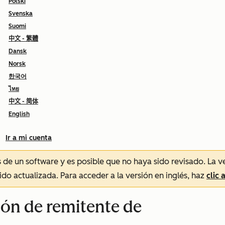
Polski
Svenska
Suomi
中文 - 繁體
Dansk
Norsk
한국어
ไทย
中文 - 简体
English
Ir a mi cuenta
és de un software y es posible que no haya sido revisado.
La v
sido actualizada. Para acceder a la versión en inglés, haz
clic 
ón de remitente de