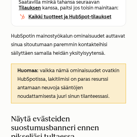
Saatavilla minkä tahansa seuraavan
Tilauksen
kanssa, paitsi jos toisin mainitaan:
Kaikki tuotteet ja HubSpot-tilaukset
HubSpotin mainostyökalun ominaisuudet auttavat
sinua sitoutumaan paremmin kontakteihisi
säilyttäen samalla heidän yksityisyytensä.
Huomaa:
vaikka nämä ominaisuudet ovatkin
HubSpotissa, lakitiimisi on paras resurssi
antamaan neuvoja sääntöjen
noudattamisesta juuri sinun tilanteessasi.
Näytä evästeiden
suostumusbanneri ennen
pikseliäsi tultaessa