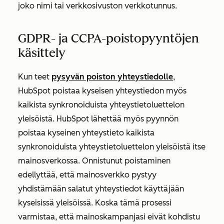
joko nimi tai verkkosivuston verkkotunnus.
GDPR- ja CCPA-poistopyyntöjen
käsittely
Kun teet
pysyvän poiston yhteystiedolle
,
HubSpot poistaa kyseisen yhteystiedon myös
kaikista synkronoiduista yhteystietoluettelon
yleisöistä. HubSpot lähettää myös pyynnön
poistaa kyseinen yhteystieto kaikista
synkronoiduista yhteystietoluettelon yleisöistä itse
mainosverkossa. Onnistunut poistaminen
edellyttää, että mainosverkko pystyy
yhdistämään salatut yhteystiedot käyttäjään
kyseisissä yleisöissä. Koska tämä prosessi
varmistaa, että mainoskampanjasi eivät kohdistu