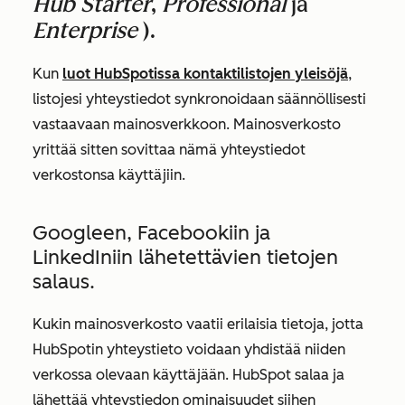
Hub Starter
,
Professional
ja
Enterprise
).
Kun
luot HubSpotissa kontaktilistojen yleisöjä
,
listojesi yhteystiedot synkronoidaan säännöllisesti
vastaavaan mainosverkkoon. Mainosverkosto
yrittää sitten sovittaa nämä yhteystiedot
verkostonsa käyttäjiin.
Googleen, Facebookiin ja
LinkedIniin lähetettävien tietojen
salaus.
Kukin mainosverkosto vaatii erilaisia tietoja, jotta
HubSpotin yhteystieto voidaan yhdistää niiden
verkossa olevaan käyttäjään. HubSpot salaa ja
lähettää yhteystiedon ominaisuudet siihen