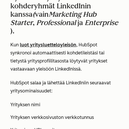
kohderyhmät LinkedInin
kanssa
(
vain
Marketing Hub
Starter
,
Professional
ja
Enterprise
).
Kun
luot yritysluetteloyleisön
, HubSpot
synkronoi automaattisesti kohdetileistäsi tai
tietystä yritysprofiilitasosta löytyvät yritykset
vastaavaan yleisöön LinkedInissä.
HubSpot salaa ja lähettää LinkedIniin seuraavat
yritysominaisuudet:
Yrityksen nimi
Yrityksen verkkosivuston verkkotunnus