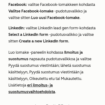
Facebook
:
valitse
Facebook-lomakkeen
kohdasta
Valitse Facebook-lomake
-pudotusvalikko ja
valitse sitten
Luo uusi Facebook-lomake
.
LinkedIn:
valitse
LinkedIn lead gen form
-kohdasta
Select a LinkedIn form
-pudotusvalikko ja valitse
sitten
Create a new LinkedIn form
.
Luo lomake
-paneelin kohdassa
Ilmoitus ja
suostumus
napsauta pudotusvalikkoa ja valitse
Pyydä suostumus viestintään; lähetä suostumus
käsittelyyn
,
Pyydä
suostumus viestintään ja
käsittelyyn
,
Oikeutettu etu
tai
Mukautettu
.
Lisätietoja
eri ilmoitus- ja
suostumusvaihtoehdoista
.