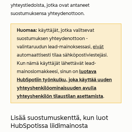
yhteystiedoista, jotka ovat antaneet
suostumuksensa yhteydenottoon.
Huomaa:
käyttäjät, jotka valitsevat
suostumuksen yhteydenottoon -
valintaruudun lead-mainoksessasi,
eivät
automaattisesti tilaa sähköpostiviestejäsi.
Kun nämä käyttäjät lähettävät lead-
mainoslomakkeesi, sinun on
luotava
HubSpotiin työnkulku, joka käyttää uuden
yhteyshenkilöominaisuuden avulla
yhteyshenkilön tilaustilan asettamista
.
Lisää suostumuskenttä, kun luot
HubSpotissa liidimainosta