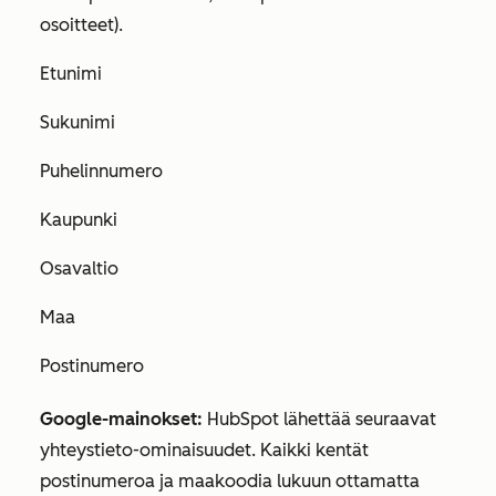
osoitteet).
Etunimi
Sukunimi
Puhelinnumero
Kaupunki
Osavaltio
Maa
Postinumero
Google-mainokset:
HubSpot lähettää seuraavat
yhteystieto-ominaisuudet. Kaikki kentät
postinumeroa
ja
maakoodia
lukuun ottamatta