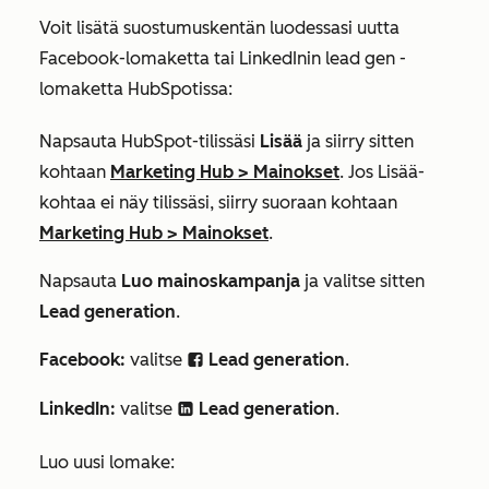
Voit lisätä suostumuskentän luodessasi uutta
Facebook-lomaketta tai LinkedInin lead gen -
lomaketta HubSpotissa:
Napsauta HubSpot-tilissäsi
Lisää
ja siirry sitten
kohtaan
Marketing Hub
>
Mainokset
. Jos
Lisää
-
kohtaa ei näy tilissäsi, siirry suoraan kohtaan
Marketing Hub
>
Mainokset
.
Napsauta
Luo mainoskampanja
ja valitse sitten
Lead generation
.
Facebook:
valitse
Lead generation
.
socialBlockFacebook
LinkedIn:
valitse
Lead generation
.
socialBlockLinkedin
Luo uusi lomake: