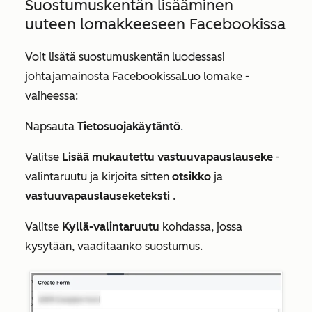
Suostumuskentän lisääminen
uuteen lomakkeeseen Facebookissa
Voit lisätä suostumuskentän luodessasi
johtajamainosta Facebookissa
Luo lomake
-
vaiheessa:
Napsauta
Tietosuojakäytäntö
.
Valitse
Lisää mukautettu vastuuvapauslauseke
-
valintaruutu ja kirjoita sitten
otsikko
ja
vastuuvapauslauseketeksti
.
Valitse
Kyllä-valintaruutu
kohdassa, jossa
kysytään,
vaaditaanko suostumus
.