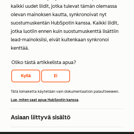
kaikki uudet liidit, jotka tulevat tämän olemassa
olevan mainoksen kautta, synkronoivat nyt
suostumuskentän HubSpotin kanssa. Kaikki liidit,
jotka luotiin ennen kuin suostumuskenttä lisättiin
lead-mainoksiisi, eivät kuitenkaan synkronoi
kenttää.
Oliko tästä artikkelista apua?
Kyllä
Ei
Tätä lomaketta käytetään vain dokumentaation palautteeseen.
Lue, miten saat apua HubSpotin kanssa
.
Asiaan liittyvä sisältö