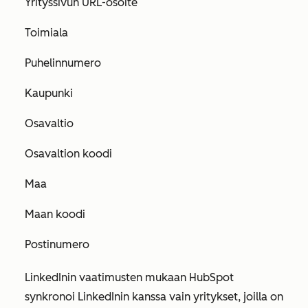
Yrityssivun URL-osoite
Toimiala
Puhelinnumero
Kaupunki
Osavaltio
Osavaltion koodi
Maa
Maan koodi
Postinumero
LinkedInin vaatimusten mukaan HubSpot
synkronoi LinkedInin kanssa vain yritykset, joilla on