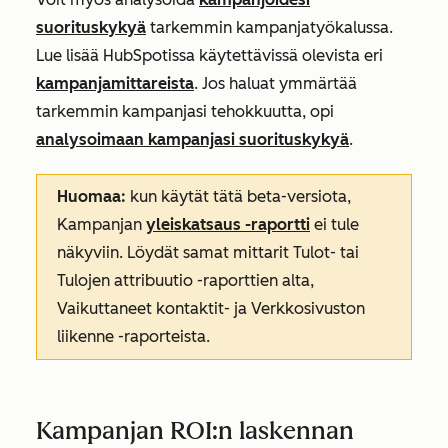
suorituskykyä
tarkemmin kampanjatyökalussa.
Lue lisää HubSpotissa käytettävissä olevista eri
kampanjamittareista
. Jos haluat ymmärtää
tarkemmin kampanjasi tehokkuutta, opi
analysoimaan kampanjasi suorituskykyä
.
Huomaa:
kun käytät tätä beta-versiota,
Kampanjan
yleiskatsaus
-raportti
ei tule
näkyviin. Löydät samat mittarit
Tulot-
tai
Tulojen attribuutio
-raporttien alta,
Vaikuttaneet kontaktit-
ja
Verkkosivuston
liikenne
-raporteista.
Kampanjan ROI:n laskennan