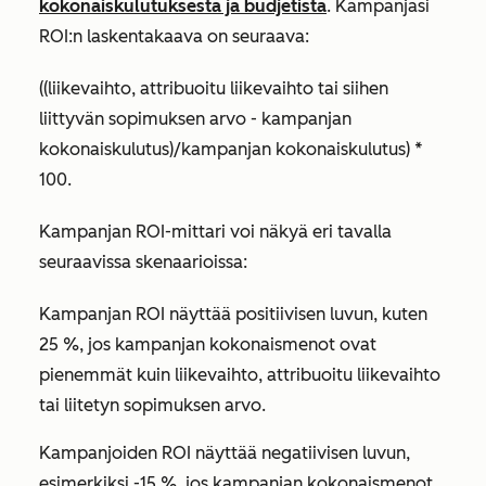
kokonaiskulutuksesta ja budjetista
. Kampanjasi
ROI:n laskentakaava on seuraava:
((liikevaihto, attribuoitu liikevaihto tai siihen
liittyvän sopimuksen arvo - kampanjan
kokonaiskulutus)/kampanjan kokonaiskulutus) *
100.
Kampanjan ROI-mittari voi näkyä eri tavalla
seuraavissa skenaarioissa:
Kampanjan ROI näyttää positiivisen luvun, kuten
25 %
, jos kampanjan kokonaismenot ovat
pienemmät kuin liikevaihto, attribuoitu liikevaihto
tai liitetyn sopimuksen arvo.
Kampanjoiden ROI näyttää negatiivisen luvun,
esimerkiksi
-15 %
, jos kampanjan kokonaismenot