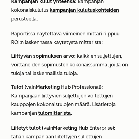
Kampanjan kulut yhteensä:
kampanjan
kokonaiskulutus
kampanjan kulutuskohteiden
perusteella.
Raportissa näytettävä viimeinen mittari riippuu
ROI:n laskennassa käytetystä mittarista:
Liittyvän sopimuksen arvo:
kaikkien suljettujen,
voittaneiden sopimusten kokonaissumma, joilla on
tuloja tai laskennallisia tuloja.
Tulot (
vain
Marketing Hub
Professional
):
Kampanjaan liittyvien suljettujen voitettujen
kauppojen kokonaistulojen määrä. Lisätietoja
kampanjan
tulomittarista
.
Liitetyt tulot
(
vain
Marketing Hub
Enterprise
)
:
tähän kampanjaan liitettyjen suljettujen