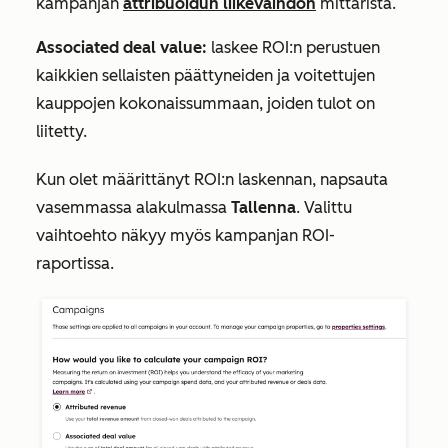
kampanjan
attribuoidun liikevaihdon
mittarista.
Associated deal value:
laskee ROI:n perustuen
kaikkien sellaisten päättyneiden ja voitettujen
kauppojen kokonaissummaan, joiden tulot on
liitetty.
Kun olet määrittänyt ROI:n laskennan, napsauta
vasemmassa alakulmassa
Tallenna
. Valittu
vaihtoehto näkyy myös kampanjan ROI-
raportissa.