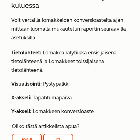
kuluessa
Voit vertailla lomakkeiden konversioasteita ajan
mittaan luomalla mukautetun raportin seuraavilla
asetuksilla:
Tietolähteet:
Lomakeanalytiikka
ensisijaisena
tietolähteenä ja
Lomakkeet
toissijaisena
tietolähteenä.
Visualisointi:
Pystypalkki
X-akseli:
Tapahtumapäivä
Y-akseli:
Lomakkeen konversioaste
Oliko tästä artikkelista apua?