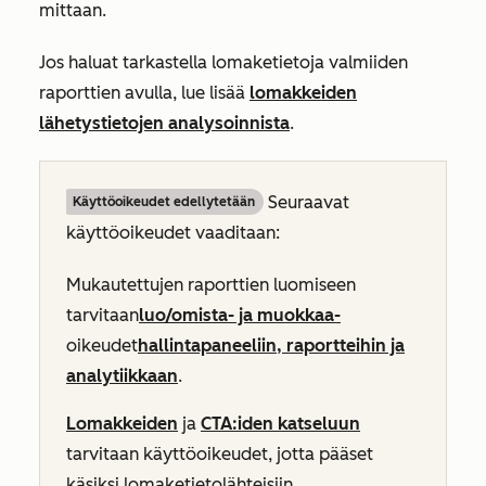
mittaan.
Jos haluat tarkastella lomaketietoja valmiiden
raporttien avulla, lue lisää
lomakkeiden
lähetystietojen analysoinnista
.
Seuraavat
Käyttöoikeudet edellytetään
käyttöoikeudet vaaditaan:
Mukautettujen raporttien luomiseen
tarvitaan
luo/omista-
ja
muokkaa-
oikeudet
hallintapaneeliin, raportteihin ja
analytiikkaan
.
Lomakkeiden
ja
CTA:
iden katseluun
tarvitaan käyttöoikeudet, jotta pääset
käsiksi lomaketietolähteisiin.