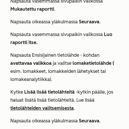
Napsauta vasemmassa sivupalkin valikossa
Mukautettu raportti
.
Napsauta oikeassa yläkulmassa
Seuraava
.
Napsauta vasemmassa sivupalkin valikossa
Luo
raportti itse.
Napsauta
Ensisijainen tietolähde -
kohdan
avattavaa valikkoa
ja valitse
lomaketietolähde (
esim. lomakkeet, lomakkeiden lähetykset tai
lomakeanalytiikka).
Kytke
Lisää lisää tietolähteitä
-kytkin päälle, jos
haluat lisätä lisää tietolähteitä. Lue lisää
tietolähteiden valitsemisesta
.
Napsauta oikeassa yläkulmassa
Seuraava
.