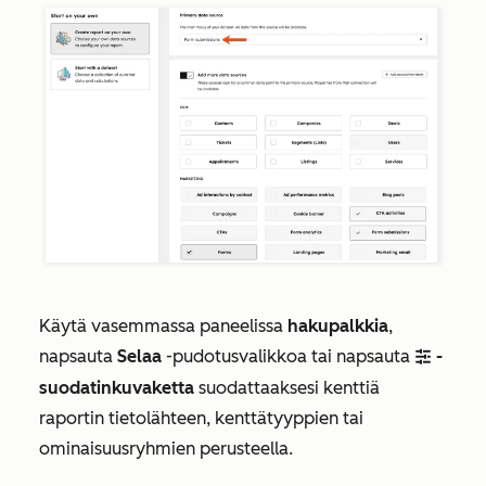
Käytä vasemmassa paneelissa
hakupalkkia
,
napsauta
Selaa
-pudotusvalikkoa tai napsauta
-
filter
suodatinkuvaketta
suodattaaksesi kenttiä
raportin tietolähteen, kenttätyyppien tai
ominaisuusryhmien perusteella.