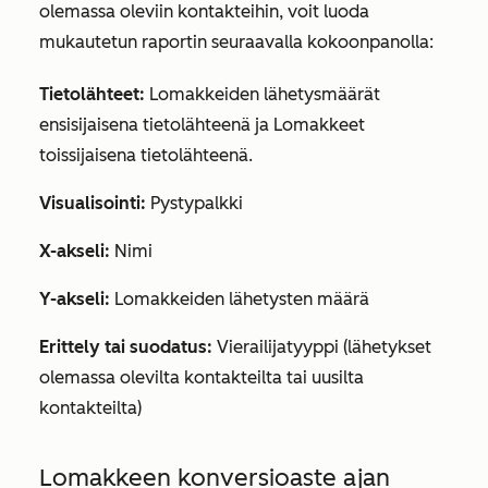
olemassa oleviin kontakteihin, voit luoda
mukautetun raportin seuraavalla kokoonpanolla:
Tietolähteet:
Lomakkeiden lähetysmäärät
ensisijaisena tietolähteenä ja
Lomakkeet
toissijaisena tietolähteenä.
Visualisointi:
Pystypalkki
X-akseli:
Nimi
Y-akseli:
Lomakkeiden lähetysten määrä
Erittely tai suodatus:
Vierailijatyyppi (lähetykset
olemassa olevilta kontakteilta tai
uusilta
kontakteilta)
Lomakkeen konversioaste ajan