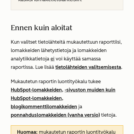
Ennen kuin aloitat
Kun valitset tietolähteitä mukautettuun raporttiisi,
lomakkeiden lähetystietoja ja lomakkeiden
analytiikkatietoja
ei
voi käyttää samassa
raportissa. Lue lisää
tietolähteiden valitsemisesta
.
Mukautetun raportin luontityökalu tukee
HubSpot-lomakkeiden,
-sivuston muiden kuin
HubSpot-lomakkeiden
,
blogikommenttilomakkeiden
ja
ponnahduslomakkeiden (vanha versio)
tietoja.
Huomaa:
mukautetun raportin luontityökalu