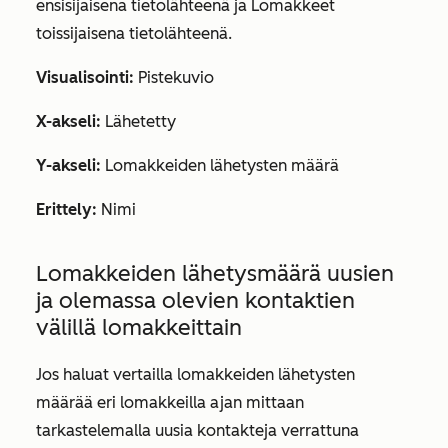
ensisijaisena tietolähteenä ja
Lomakkeet
toissijaisena tietolähteenä.
Visualisointi:
Pistekuvio
X-akseli:
Lähetetty
Y-akseli:
Lomakkeiden lähetysten määrä
Erittely:
Nimi
Lomakkeiden lähetysmäärä uusien
ja olemassa olevien kontaktien
välillä lomakkeittain
Jos haluat vertailla lomakkeiden lähetysten
määrää eri lomakkeilla ajan mittaan
tarkastelemalla uusia kontakteja verrattuna