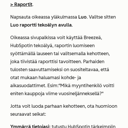
>
Raportit
.
Napsauta oikeassa yläkulmassa
Luo
. Valitse sitten
Luo raportti tekoälyn avulla
.
Oikeassa sivupalkissa voit käyttää Breezeä,
HubSpotin tekoälyä, raportin luomiseen
syöttämällä lauseen tai valitsemalla kehotteen,
joka tiivistää raporttisi tavoitteen. Parhaiden
tulosten saavuttamiseksi on suositeltavaa, että
otat mukaan haluamasi kohde- ja
aikasuodattimet. Esim:
"Mikä myyntihenkilö voitti
eniten kauppoja viime vuosineljänneksellä?
"
Jotta voit luoda parhaan kehotteen, ota huomioon
seuraavat seikat:
Ymmärrä tietojasi:
tutustu HubSpotin tärkeimpiin