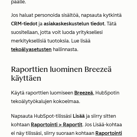
päälle.
Jos haluat personoida sisältöä, napsauta kytkintä
CRM-tiedot
ja
asiakaskeskustelun tiedot
. Tätä
suositellaan, jotta voit luoda yrityksellesi
merkityksellisiä tuotoksia. Lue lisää
tekoälyasetusten
hallinnasta.
Raporttien luominen Breezeä
käyttäen
Käytä raporttien luomiseen
Breezeä
, HubSpotin
tekoälytyökalujen kokoelmaa.
Napsauta HubSpot-tilissäsi
Lisää
ja siirry sitten
kohtaan
Raportointi
>
Raportit
. Jos
Lisää
-kohtaa
ei näy tilissäsi, siirry suoraan kohtaan
Raportointi