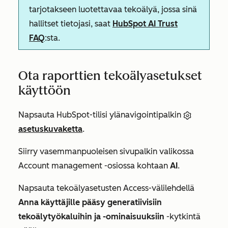
tarjotakseen luotettavaa tekoälyä, jossa sinä
hallitset tietojasi, saat
HubSpot AI Trust
FAQ
:sta.
Ota raporttien tekoälyasetukset
käyttöön
Napsauta HubSpot-tilisi ylänavigointipalkin
asetuskuvaketta
.
Siirry vasemmanpuoleisen sivupalkin valikossa
Account management
-osiossa kohtaan
AI
.
Napsauta tekoälyasetusten
Access-välilehdellä
Anna käyttäjille pääsy generatiivisiin
tekoälytyökaluihin
ja -ominaisuuksiin
-kytkintä