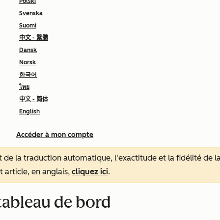
Polski
Svenska
Suomi
中文 - 繁體
Dansk
Norsk
한국어
ไทย
中文 - 简体
English
Accéder à mon compte
tat de la traduction automatique, l'exactitude et la fidélité de
 article, en anglais,
cliquez ici
.
e tableau de bord