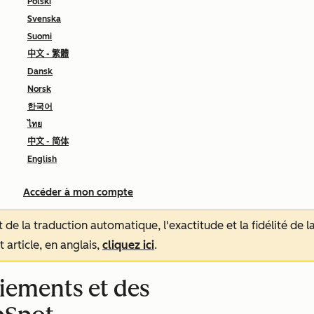
Polski
Svenska
Suomi
中文 - 繁體
Dansk
Norsk
한국어
ไทย
中文 - 简体
English
Accéder à mon compte
tat de la traduction automatique, l'exactitude et la fidélité de
 article, en anglais,
cliquez ici
.
aiements et des