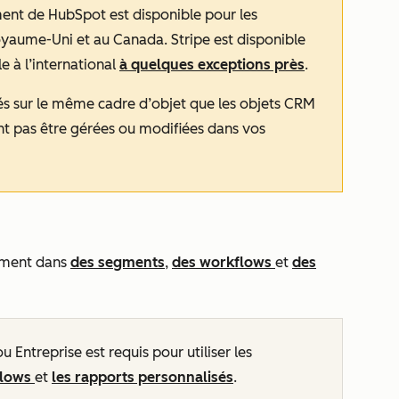
ement de HubSpot est disponible pour les
oyaume-Uni et au Canada. Stripe est disponible
e à l’international
à quelques exceptions près
.
és sur le même cadre d’objet que les objets CRM
nt pas être gérées ou modifiées dans vos
iement dans
des segments
,
des workflows
et
des
ou Entreprise
est requis pour utiliser les
flows
et
les rapports personnalisés
.