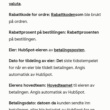
valuta
.
Rabattkode for ordre:
Rabattkoden
som
ble brukt
på ordren.
Rabattprosent på bestillingen: Rabattprosenten
på bestillingen.
Eier: HubSpot-eieren
av
betalingsposten
.
Dato for tildeling av eier: Det
siste tidsstempelet
for når en eier ble tildelt betalingen. Angis
automatisk av HubSpot.
Eierens hovedteam
:
Hovedteamet
til eieren av
betalingen. Angis automatisk av HubSpot.
Betalingsdato: datoen da
kunden sendte inn
betalingen, eller ble belastet av HubSpot for en