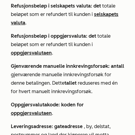
Refusjonsbeløp i selskapets valuta: det
totale
beløpet som er refundert til kunden i
selskapets
valuta
.
Refusjonsbeløp i oppgjørsvaluta: det
totale
beløpet som er refundert til kunden i
oppgjørsvalutaen
.
Gjenværende manuelle innkrevingsforsøk: antall
gjenværende manuelle innkrevingsforsøk for
denne betalingen. Dette
tallet
reduseres med én
for hvert manuelt innkrevingsforsøk.
Oppgjørsvalutakode: koden for
oppgjørsvalutaen
.
Leveringsadresse: gateadresse
, by, delstat,
postnummer og land der kjøperen vil motta