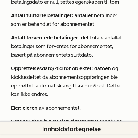
betalingsdato er null, settes egenskapen til
tom
.
Antall fullførte betalinger: antallet
betalinger
som er behandlet for abonnementet.
Antall forventede betalinger: det
totale antallet
betalinger som forventes for abonnementet,
basert på abonnementets
sluttdato
.
Opprettelsesdato/-tid for objektet: datoen
og
klokkeslettet da abonnementsoppføringen ble
opprettet, automatisk angitt av HubSpot. Dette
kan ikke endres.
Eier: eieren
av abonnementet.
Dato for tildeling av eier: tidsstempel
for når en
Innholdsfortegnelse
eier ble tildelt abonnementet, automatisk angitt