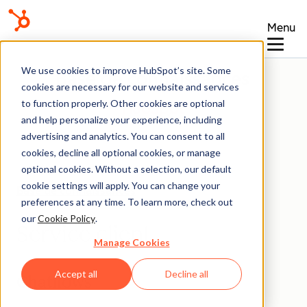
Menu
We use cookies to improve HubSpot’s site. Some
Base de connaissances
cookies are necessary for our website and services
to function properly. Other cookies are optional
and help personalize your experience, including
advertising and analytics. You can consent to all
cookies, decline all optional cookies, or manage
optional cookies. Without a selection, our default
cookie settings will apply. You can change your
Base de connaissances
preferences at any time. To learn more, check out
our
Cookie Policy
.
Service client
Manage Cookies
Accept all
Decline all
Chatflows