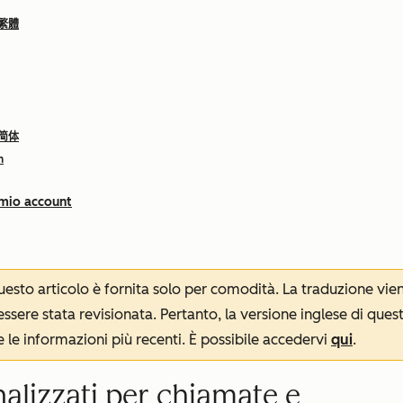
 繁體
 简体
h
 mio account
 questo articolo è fornita solo per comodità. La traduzione v
sere stata revisionata. Pertanto, la versione inglese di ques
le informazioni più recenti. È possibile accedervi
qui
.
nalizzati per chiamate e