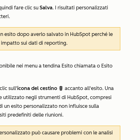
uindi fare clic su
Salva
. I risultati personalizzati
teri.
un esito dopo averlo salvato in HubSpot perché le
impatto sui dati di reporting.
ponibile nei menu a tendina
Esito chiamata
o
Esito
lic sull'
icona del cestino
accanto all'esito. Una
delete
e utilizzato negli strumenti di HubSpot, compresi
di un esito personalizzato non influisce sulla
iti predefiniti delle riunioni.
personalizzato può causare problemi con le analisi