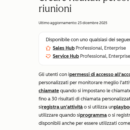
riunioni
Ultimo aggiornamento:
23 dicembre 2025
Disponibile con uno qualsiasi dei segue
Sales Hub
Professional, Enterprise
Service Hub
Professional, Enterpris
Gli utenti con i
permessi
di accesso all'ac
personalizzati per monitorare meglio l'atti
chiamate
quando si impostano le chiamate
fino a 30 risultati di chiamata personalizza
si
registra un'attività
o si utilizza un
playbo
utilizzare quando si
programma
o si regist
disponibili anche per essere utilizzati come f