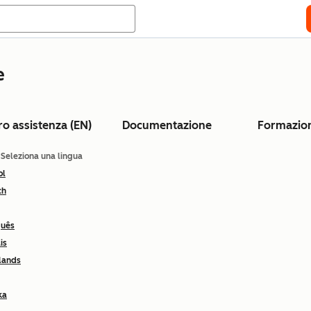
e
ro assistenza (EN)
Documentazione
Formazio
: Seleziona una lingua
ol
ch
guês
is
lands
ka