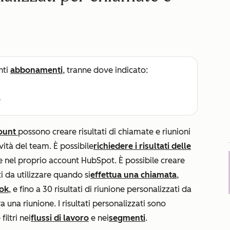
nti
abbonamenti
, tranne dove indicato:
e
count
possono creare risultati di chiamate e riunioni
vità del team. È possibile
richiedere i risultati delle
 nel proprio account HubSpot. È possibile creare
ti da utilizzare quando si
effettua una chiamata
,
ok
, e fino a 30 risultati di riunione personalizzati da
ra una riunione. I risultati personalizzati sono
iltri nei
flussi di lavoro
e nei
segmenti
.