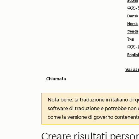
Suomi
中文 -
Dansk
Norsk
한국어
ไทย
中文 -
Englis
Vai al
Chiamata
Nota bene: la traduzione in italiano di
software di traduzione e potrebbe non es
come la versione di governo contenente 
Creare risultati perso