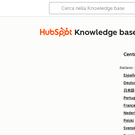
Knowledge bas
Cent
Italiano
Españ
Deuts
日本語
Portu
França
Neder
Polski
Svens