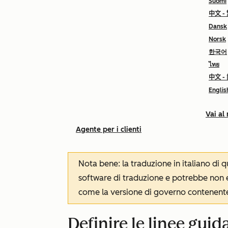
Suomi
中文 -
Dansk
Norsk
한국어
ไทย
中文 -
Englis
Vai al
Agente per i clienti
Nota bene: la traduzione in italiano di
software di traduzione e potrebbe non es
come la versione di governo contenente 
Definire le linee guid