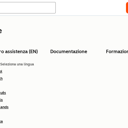
e
ro assistenza (EN)
Documentazione
Formazio
: Seleziona una lingua
ol
ch
guês
is
lands
ka