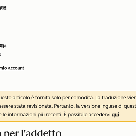
 繁體
 简体
h
 mio account
 questo articolo è fornita solo per comodità. La traduzione v
sere stata revisionata. Pertanto, la versione inglese di ques
le informazioni più recenti. È possibile accedervi
qui
.
a per l'addetto