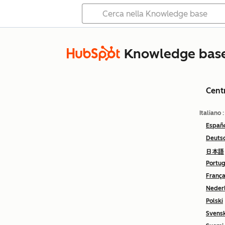
Knowledge bas
Cent
Italiano
Españ
Deuts
日本語
Portu
França
Neder
Polski
Svens