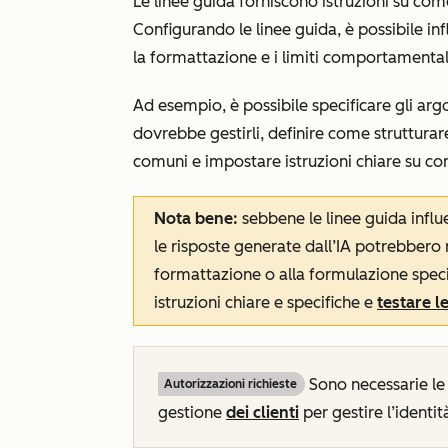
Le linee guida forniscono istruzioni su com
Configurando le linee guida, è possibile influ
la formattazione e i limiti comportamental
Ad esempio, è possibile specificare gli a
dovrebbe gestirli, definire come strutturare l
comuni e impostare istruzioni chiare su co
Nota bene:
sebbene le linee guida influe
le risposte generate dall’IA potrebber
formattazione o alla formulazione specific
istruzioni chiare e specifiche e
testare l
Sono necessarie le
Autorizzazioni richieste
gestione
dei clienti
per gestire l’identit