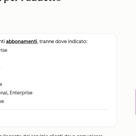
nti
abbonamenti
, tranne dove indicato:
rise
e
e
nal, Enterprise
se