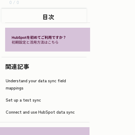
0 / 0
目次
関連記事
Understand your data sync field
mappings
Set up a test sync
Connect and use HubSpot data sync