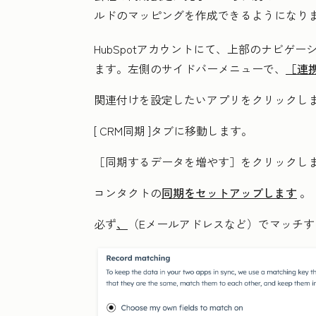
ルドのマッピングを作成できるようになり
HubSpotアカウントにて、上部のナビゲ
ます。左側のサイドバーメニューで、
［連
関連付けを設定したい
アプリ
をクリックし
[
CRM同期
]タブに移動します。
［同期するデータを増やす］
をクリックし
コンタクトの
同期をセットアップします
。
必ず
、
（Eメールアドレスなど）でマッチ