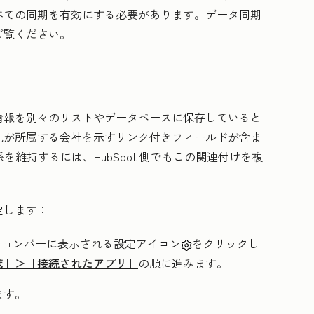
べての同期を有効にする必要があります。データ同期
ご覧ください。
情報を別々のリストやデータベースに保存していると
先が所属する会社を示すリンク付きフィールドが含ま
係を維持するには、HubSpot 側でもこの関連付けを複
定します：
ーションバーに表示される設定アイコン
をクリックし
携］＞［接続されたアプリ］
の順に進みます。
ます。