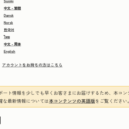
Suomi
中文 - 繁體
Dansk
Norsk
한국어
ไทย
中文 - 简体
English
アカウントをお持ちの方はこちら
ポート情報を少しでも早くお客さまにお届けするため、本コン
確な最新情報については
本コンテンツの英語版
をご覧ください
期