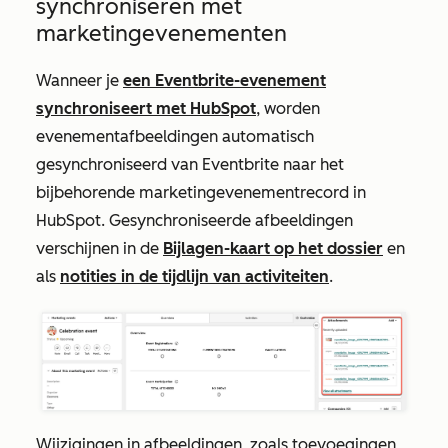
synchroniseren met
marketingevenementen
Wanneer je
een Eventbrite-evenement
synchroniseert met HubSpot
, worden
evenementafbeeldingen automatisch
gesynchroniseerd van Eventbrite naar het
bijbehorende marketingevenementrecord in
HubSpot. Gesynchroniseerde afbeeldingen
verschijnen in de
Bijlagen-kaart
op het dossier
en
als
notities in de tijdlijn van activiteiten
.
Wijzigingen in afbeeldingen, zoals toevoegingen,