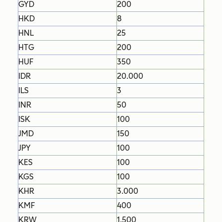
GYD
200
HKD
8
HNL
25
HTG
200
HUF
350
IDR
20.000
ILS
3
INR
50
ISK
100
JMD
150
JPY
100
KES
100
KGS
100
KHR
3.000
KMF
400
KRW
1.500