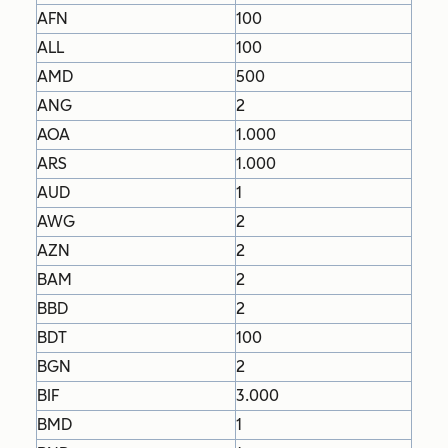
AFN
100
ALL
100
AMD
500
ANG
2
AOA
1.000
ARS
1.000
AUD
1
AWG
2
AZN
2
BAM
2
BBD
2
BDT
100
BGN
2
BIF
3.000
BMD
1