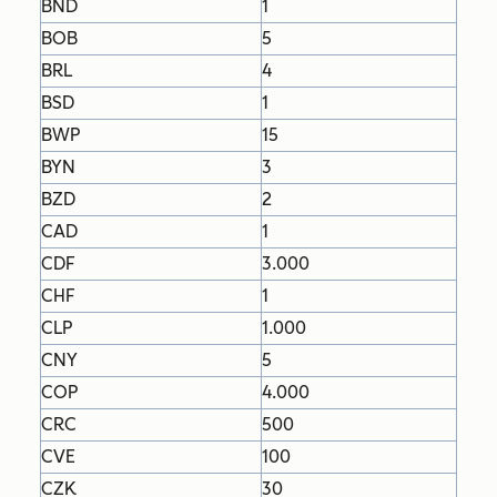
BND
1
BOB
5
BRL
4
BSD
1
BWP
15
BYN
3
BZD
2
CAD
1
CDF
3.000
CHF
1
CLP
1.000
CNY
5
COP
4.000
CRC
500
CVE
100
CZK
30