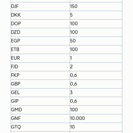
DJF
150
DKK
5
DOP
100
DZD
100
EGP
50
ETB
100
EUR
1
FJD
2
FKP
0,6
GBP
0,6
GEL
3
GIP
0,6
GMD
100
GNF
10.000
GTQ
10