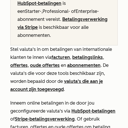
HubSpot-betalingen
is
een
Starter-
,
Professional-
of
Enterprise-
abonnement
vereist.
Betalingsverwerking
via Stripe
is beschikbaar voor alle
abonnementen.
Stel valuta's in om betalingen van internationale
klanten te innen via
facturen
,
betalingslinks
,
offertes
,
oude offertes
en
abonnementen
. De
valuta's die voor deze tools beschikbaar zijn,
worden bepaald door de
valuta's die aan je
account zijn toegevoegd
.
Inneem online betalingen in de door jou
geconfigureerde valuta's via
HubSpot-betalingen
of
Stripe-betalingsverwerking
. Of gebruik
facturen, offertes en oude offertes om betaling