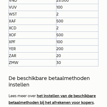
VND
25.000
VUV
100
WST
2
XAF
500
XCD
2
XOF
500
XPF
100
YER
200
ZAR
20
ZMW
30
De beschikbare betaalmethoden
instellen
Lees meer over
het instellen van de beschikbare
betaalmethoden bij het afrekenen voor kopers
.