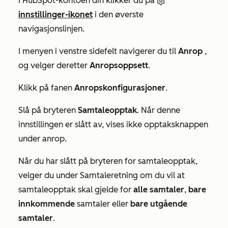
I HubSpot-kontoen din klikker du på
innstillinger-ikonet
i den øverste
navigasjonslinjen.
I menyen i venstre sidefelt navigerer du til
Anrop
,
og velger deretter
Anropsoppsett
.
Klikk på fanen
Anropskonfigurasjoner
.
Slå på bryteren
Samtaleopptak
. Når denne
innstillingen er slått av, vises ikke
opptaksknappen
under anrop.
Når du har slått på bryteren for
samtaleopptak
,
velger du under
Samtaleretning
om du vil at
samtaleopptak skal gjelde for
alle samtaler
,
bare
innkommende
samtaler eller
bare utgående
samtaler
.