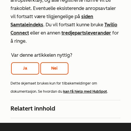
anropsverktøy, og alle registrerte numre vil bli
frakoblet. Eventuelle eksisterende anropsavtaler
vil fortsatt være tilgjengelige på
siden
Samtaleindeks
. Du vil fortsatt kunne bruke
Twilio
Connect
eller en annen
tredjepartsleverandør
for
å ringe.
Var denne artikkelen nyttig?
Ja
Nei
Dette skjemaet brukes kun for tilbakemeldinger om
dokumentasjon. Se hvordan du
kan få hjelp med HubSpot
.
Relatert innhold