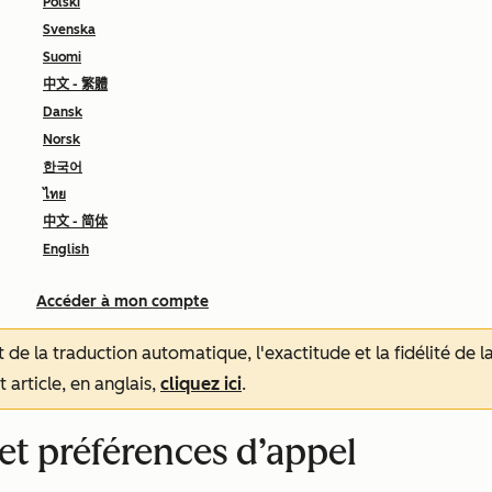
Polski
Svenska
Suomi
中文 - 繁體
Dansk
Norsk
한국어
ไทย
中文 - 简体
English
Accéder à mon compte
tat de la traduction automatique, l'exactitude et la fidélité de
 article, en anglais,
cliquez ici
.
et préférences d’appel