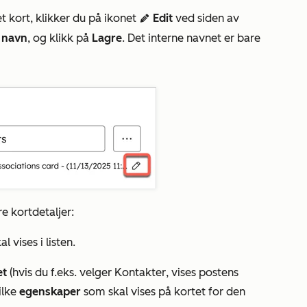
et kort, klikker du på ikonet
Edit
ved siden av
edit
t navn
, og klikk på
Lagre
. Det interne navnet er bare
re kortdetaljer:
l vises i listen.
et
(hvis du f.eks. velger
Kontakter
, vises postens
ilke
egenskaper
som skal vises på kortet for den