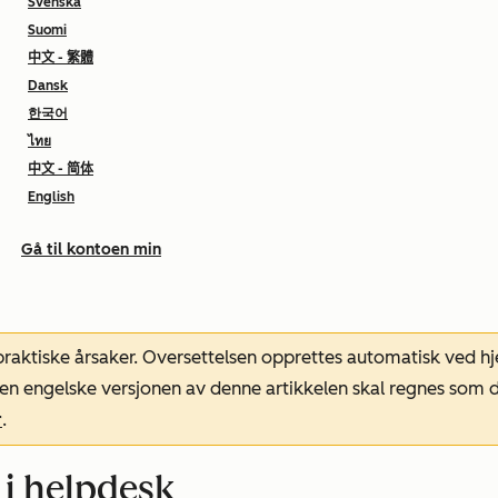
Svenska
Suomi
中文 - 繁體
Dansk
한국어
ไทย
中文 - 简体
English
Gå til kontoen min
 praktiske årsaker. Oversettelsen opprettes automatisk ved 
. Den engelske versjonen av denne artikkelen skal regnes so
r
.
t i helpdesk