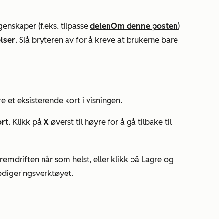
egenskaper (f.eks. tilpasse
delen
Om denne posten
)
elser
. Slå bryteren av for å kreve at brukerne bare
e et eksisterende kort i visningen.
ort
. Klikk på
X
øverst til høyre for å gå tilbake til
fremdriften når som helst, eller klikk på Lagre og
redigeringsverktøyet.