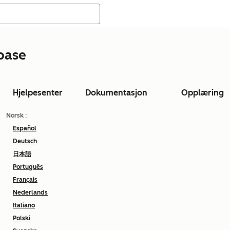
base
Hjelpesenter
Dokumentasjon
Opplæring
Norsk
:
Español
Deutsch
日本語
Português
Français
Nederlands
Italiano
Polski