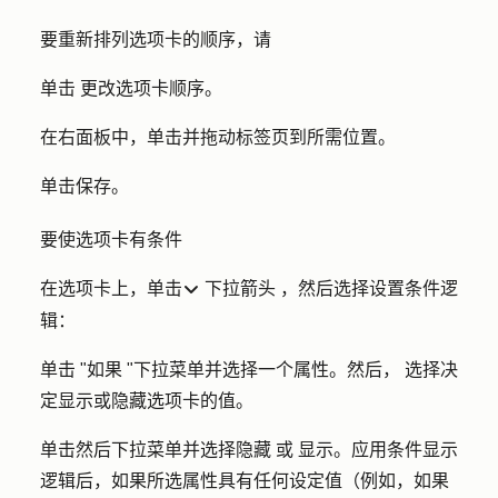
要重新排列选项卡的顺序，请
单击
更改选项卡顺序
。
在右面板中，单击并拖动
标签页
到所需位置。
单击
保存
。
要使选项卡有条件
在选项卡上，单击
下拉箭头
，然后选择
设置条件逻
dropdown
辑
：
单击 "
如果 "
下拉菜单并选择一个
属性
。然后，
选择决
定显示或隐藏选项卡的
值
。
单击
然后
下拉菜单并选择
隐藏
或
显示。
应用条件显示
逻辑后，如果所选属性具有任何设定值（例如，如果