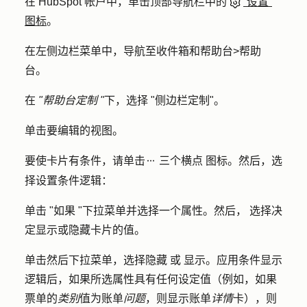
在 HubSpot 帐户中，单击顶部导航栏中的
“设置”
图标
。
在左侧边栏菜单中，导航至
收件箱和帮助台
>
帮助
台
。
在
"帮助台定制 "
下，选择 "
侧边栏定制"
。
单击要编辑的
视图
。
要使卡片有条件，请单击
三个横点
图标。然后，选
ellipses
择
设置条件逻辑
：
单击 "
如果 "
下拉菜单并选择一个
属性
。然后，
选择决
定显示或隐藏卡片的
值
。
单击
然后
下拉菜单，选择
隐藏
或
显示。
应用条件显示
逻辑后，如果所选属性具有任何设定值（例如，如果
票单的
类别
值为账单
问题
，则显示账单
详情
卡），则