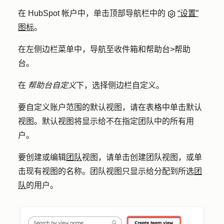
在 HubSpot 帐户中，单击顶部导航栏中的
“设置”
图标
。
在左侧边栏菜单中，导航至
收件箱和帮助台
>
帮助
台
。
在
帮助台自定义
下，选择
侧边栏自定义
。
要自定义账户范围的默认视图，请在表格中单击
默认
视图
。默认视图将显示给不在指定团队中的所有用
户。
要创建或编辑
团队
视图，请单击
创建团队
视图，或单
击现有视图的
名称
。团队视图只显示给分配到所选
团
队
的用户。