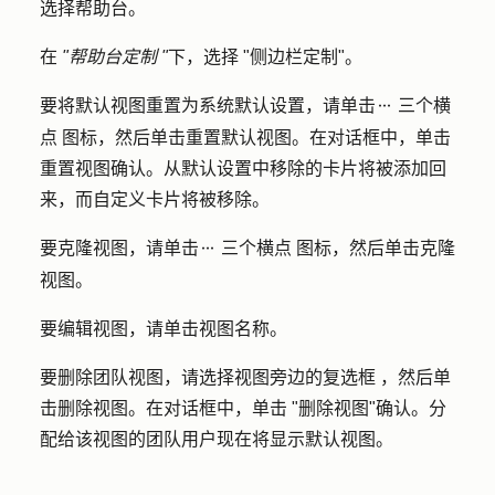
选择
帮助台
。
在
"帮助台定制 "
下，选择 "
侧边栏定制"
。
要将默认视图重置为系统默认设置，请单击
三个横
ellipses
点
图标，然后单击重置
默认视图
。在对话框中，单击
重置视图
确认。从默认设置中移除的卡片将被添加回
来，而自定义卡片将被移除。
要克隆视图，请单击
三个横点
图标
，
然后单击
克隆
ellipses
视图
。
要编辑视图，请单击视图
名称
。
要删除团队视图，请选择视图旁边的
复选框
，然后单
击
删除视图
。在对话框中，单击 "
删除视图
"确认。分
配给该视图的团队用户现在将显示默认视图。