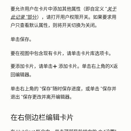
要允许用户在卡片中添加其他属性（即自定义 "
关于
此记录 "
部分
），请打开
用户权限
开关。如果要求用
户只查看默认属性，则将开关切换为关闭。
单击
保存
。
要在视图中包含现有卡片，请单击
卡片库
选项卡。
要添加卡片，请单击
添加卡片
。单击右上角的
X
返
add
回编辑器。
单击右上角的 "保存
"
随时保存进度，或单击 "
保存并
退出 "保存
更改并离开编辑器。
在右侧边栏编辑卡片