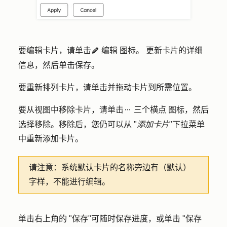
要编辑卡片，请单击
编辑
图标
。
更新卡片的详细
edit
信息，然后单击
保存
。
要重新排列卡片，请单击并拖动
卡片
到所需位置。
要从视图中移除卡片，请单击
三个横点
图标，然后
ellipses
选择
移除
。移除后，您仍可以从 "
添加卡片
"下拉菜单
中重新添加卡片。
请注意：
系统默认卡片的名称旁边有（默认）
字样，不能进行编辑。
单击右上角的 "
保存
"可随时保存进度，或单击 "保存