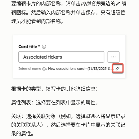
要编辑卡片的内部名称，请单击
内部名称
旁边的
编
edit
辑
图标。然后输入
内部名称
并单击
保存
。只有超级管
理员才能看到内部名称。
根据卡的类型，填写卡的其他详细信息：
属性列表
：选择要在列表中显示的
属性
。
关联
：选择关联
对象
（例如，选择
联系人
将显示记录
的关联联系人），然后选择要在卡片中显示的关联记
录的
属性
。