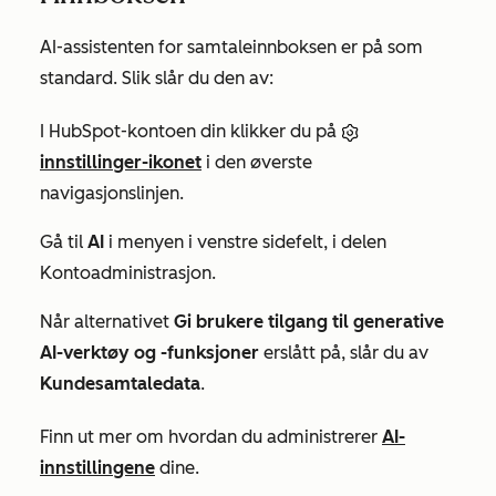
AI-assistenten for samtaleinnboksen er på som
standard. Slik slår du den av:
I HubSpot-kontoen din klikker du på
innstillinger-ikonet
i den øverste
navigasjonslinjen.
Gå til
AI
i menyen i venstre sidefelt, i delen
Kontoadministrasjon
.
Når alternativet
Gi brukere tilgang til generative
AI-verktøy og -funksjoner
er
slått på,
slår du av
Kundesamtaledata
.
Finn ut mer om hvordan du administrerer
AI-
innstillingene
dine.