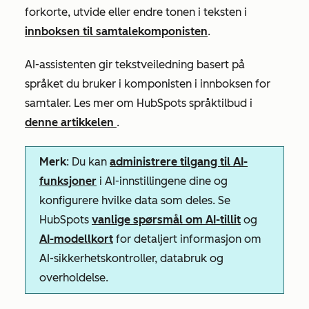
forkorte, utvide eller endre tonen i teksten i
innboksen til samtalekomponisten
.
AI-assistenten gir tekstveiledning basert på
språket du bruker i komponisten i innboksen for
samtaler. Les mer om HubSpots språktilbud i
denne artikkelen
.
Merk
: Du kan
administrere tilgang til AI-
funksjoner
i AI-innstillingene dine og
konfigurere hvilke data som deles. Se
HubSpots
vanlige spørsmål om AI-tillit
og
AI-modellkort
for detaljert informasjon om
AI-sikkerhetskontroller, databruk og
overholdelse.