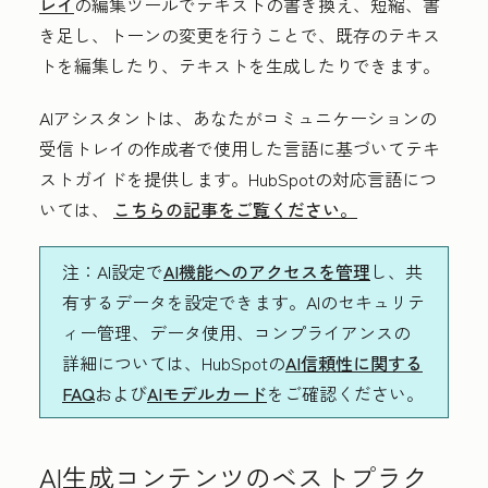
レイ
の編集ツールでテキストの書き換え、短縮、書
き足し、トーンの変更を行うことで、既存のテキス
トを編集したり、テキストを生成したりできます。
AIアシスタントは、あなたがコミュニケーションの
受信トレイの作成者で使用した言語に基づいてテキ
ストガイドを提供します。HubSpotの対応言語につ
いては、
こちらの記事をご覧ください。
注
：AI設定で
AI機能へのアクセスを管理
し、共
有するデータを設定できます。AIのセキュリテ
ィー管理、データ使用、コンプライアンスの
詳細については、HubSpotの
AI信頼性に関する
FAQ
および
AIモデルカード
をご確認ください。
AI生成コンテンツのベストプラク