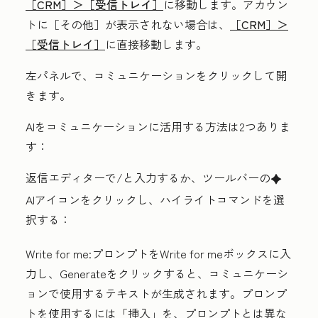
［CRM］＞
［受信トレイ］
に移動します。アカウン
トに
［その他］が表示されない場合は、
［CRM］＞
［受信トレイ］
に直接移動します。
左パネルで、
コミュニケーション
をクリックして開
きます。
AIをコミュニケーションに活用する方法は2つありま
す：
返信エディターで
/
と入力するか、ツールバーの
artificialIntelligence
AI
アイコン
をクリックし、ハイライトコマンドを選
択する：
Write for me:
プロンプト
を
Write for me
ボックスに入
力し、
Generate
をクリックすると、コミュニケーシ
ョンで使用するテキストが生成されます。プロンプ
トを使用するには
「挿入」
を、プロンプトとは異な