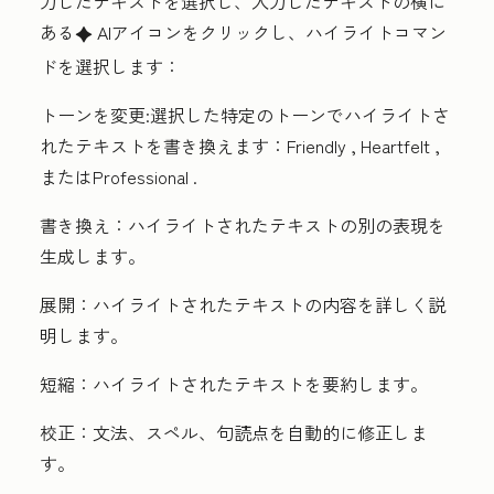
力したテキストを選択し、入力したテキストの横に
ある
AI
アイコン
をクリックし、
ハイライトコマン
artificialIntelligence
ド
を選択します：
トーンを変更:
選択した特定のトーンでハイライトさ
れたテキストを書き換えます：
Friendly
,
Heartfelt
,
または
Professional
.
書き換え：
ハイライトされたテキストの別の表現を
生成します。
展開：
ハイライトされたテキストの内容を詳しく説
明します。
短縮：
ハイライトされたテキストを要約します。
校正：
文法、スペル、句読点を自動的に修正しま
す。