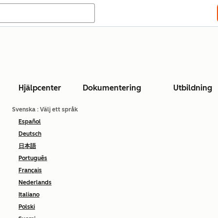
Hjälpcenter
Dokumentering
Utbildning
Svenska
: Välj ett språk
Español
Deutsch
日本語
Português
Français
Nederlands
Italiano
Polski