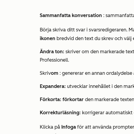
Sammanfatta konversation
: sammanfatta
Börja skriva ditt svar i svarsredigeraren. 
ikonen
bredvid den text du skrev och välj 
Ändra ton:
skriver om den markerade texte
Professionell
.
Skriv
om
: genererar en annan ordalydelse
Expandera:
utvecklar innehållet i den mar
Förkorta: förkortar
den markerade texten
Korrekturläsning:
korrigerar automatiskt 
Klicka på
Infoga
för att använda prompten