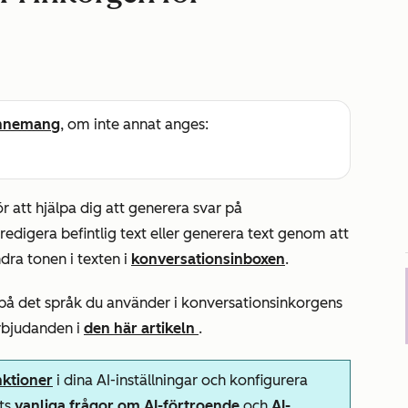
nnemang
, om inte annat anges:
r att hjälpa dig att generera svar på
redigera befintlig text eller generera text genom att
ndra tonen i texten i
konversationsinboxen
.
 på det språk du använder i konversationsinkorgens
rbjudanden i
den här artikeln
.
nktioner
i dina AI-inställningar och konfigurera
ots
vanliga frågor om AI-förtroende
och
AI-