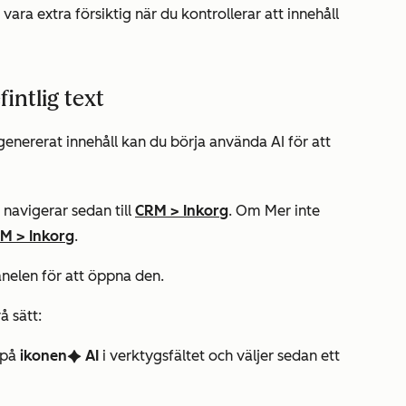
ra extra försiktig när du kontrollerar att innehåll
intlig text
genererat innehåll kan du börja använda AI för att
navigerar sedan till
CRM
>
Inkorg
. Om
Mer
inte
RM
>
Inkorg
.
anelen för att öppna den.
å sätt:
på
ikonen
AI
i verktygsfältet och väljer sedan ett
artificialIntelligence