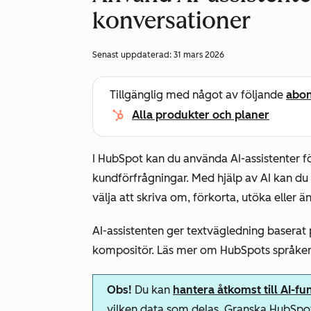
konversationer
Senast uppdaterad:
31 mars 2026
Tillgänglig med något av följande
abo
Alla produkter och planer
I HubSpot kan du använda AI-assistenter fö
kundförfrågningar. Med hjälp av AI kan du 
välja att skriva om, förkorta, utöka eller ä
AI-assistenten ger textvägledning baserat
kompositör. Läs mer om HubSpots språke
Obs!
Du kan
hantera åtkomst till AI-fu
vilken data som delas. Granska HubSp