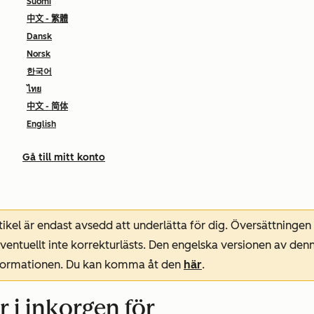
Suomi
中文 - 繁體
Dansk
Norsk
한국어
ไทย
中文 - 简体
English
Gå till mitt konto
ikel är endast avsedd att underlätta för dig. Översättningen
entuellt inte korrekturlästs. Den engelska versionen av denn
nformationen. Du kan komma åt den
här
.
 i inkorgen för