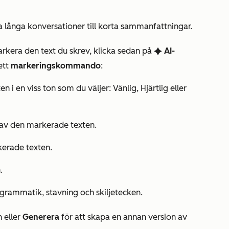
 långa konversationer till korta sammanfattningar.
Markera den text du skrev, klicka sedan på
AI-
artificialIntelligence
ett
markeringskommando
:
n i en viss ton som du väljer:
Vänlig
,
Hjärtlig
eller
 av den markerade texten.
kerade texten.
.
grammatik, stavning och skiljetecken.
 eller
Generera
för att skapa en annan version av