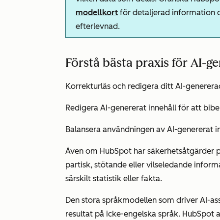
modellkort
för detaljerad information 
efterlevnad.
Förstå bästa praxis för AI-g
Korrekturläs och redigera ditt AI-genererad
Redigera AI-genererat innehåll för att bibeh
Balansera användningen av AI-genererat in
Även om HubSpot har säkerhetsåtgärder på 
partisk, stötande eller vilseledande informa
särskilt statistik eller fakta.
Den stora språkmodellen som driver AI-ass
resultat på icke-engelska språk. HubSpot 